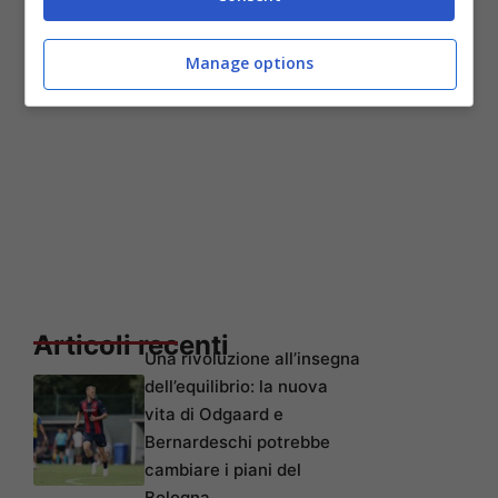
Manage options
Articoli recenti
Una rivoluzione all’insegna
dell’equilibrio: la nuova
vita di Odgaard e
Bernardeschi potrebbe
cambiare i piani del
Bologna