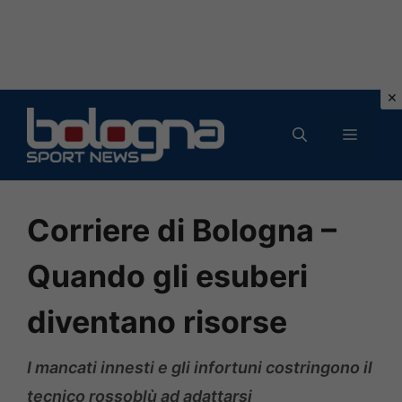
Vai
al
MENU
contenuto
Corriere di Bologna –
Quando gli esuberi
diventano risorse
I mancati innesti e gli infortuni costringono il
tecnico rossoblù ad adattarsi