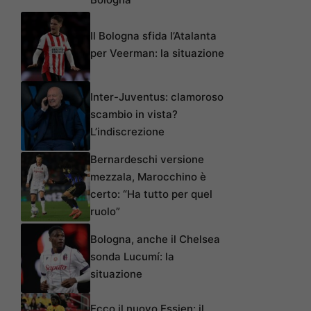
Il Bologna sfida l’Atalanta
per Veerman: la situazione
Inter-Juventus: clamoroso
scambio in vista?
L’indiscrezione
Bernardeschi versione
mezzala, Marocchino è
certo: “Ha tutto per quel
ruolo”
Bologna, anche il Chelsea
sonda Lucumí: la
situazione
Ecco il nuovo Essien: il