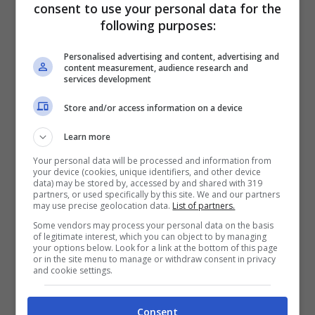
consent to use your personal data for the
following purposes:
Il destino di Santander, Paz, Kingsley e
Calabresi è, almeno fino a gennaio, legato a
Personalised advertising and content, advertising and
content measurement, audience research and
quello del Bologna che dovrà usufruire delle
services development
prestazioni di questi giocatori nonostante
Store and/or access information on a device
siano stati, per un motivo o per l'altro,
Learn more
esclusi dai meccanismi di Mihajlovic e hanno
Your personal data will be processed and information from
quindi militato ai margini della squadra per
your device (cookies, unique identifiers, and other device
data) may be stored by, accessed by and shared with 319
tutto questo tempo. Scelte forzate che
partners, or used specifically by this site. We and our partners
may use precise geolocation data.
List of partners.
obbligano il mister a fare i conti con l'esito di
Some vendors may process your personal data on the basis
un mercato non terminato come ci si
of legitimate interest, which you can object to by managing
your options below. Look for a link at the bottom of this page
aspettava e che ha lasciato numerosi dubbi
or in the site menu to manage or withdraw consent in privacy
and cookie settings.
sulle intenzioni di questa società.
Consent