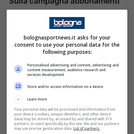
Sulla campagna abbonamenti
Sono ottimi i numeri:
bolognasportnews.it asks for your
chiuderemo a 20000, in
consent to use your personal data for the
crescita. Anche i partner ci
following purposes:
stanno supportando e ne
Personalised advertising and content, advertising and
arrivano nuovi. Abbiamo
content measurement, audience research and
services development
costruito un’altra area
Store and/or access information on a device
hospitality per
Learn more
accontentare tutte le
Your personal data will be processed and information from
richieste. Stiamo
your device (cookies, unique identifiers, and other device
data) may be stored by, accessed by and shared with 319
adeguando sia lo stadio sia
partners, or used specifically by this site. We and our partners
may use precise geolocation data.
List of partners.
quello di Crespellano per la