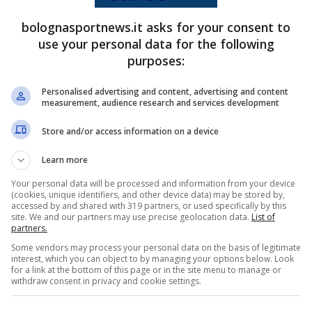
bolognasportnews.it asks for your consent to
use your personal data for the following
Vasco de Gama
ha già collezionato due
purposes:
 un assist. La sua valutazione su Transfermakt è
Personalised advertising and content, advertising and content
aino potrebbe chiedere una quindici di milioni di
measurement, audience research and services development
 Kevin che potrebbe andare via solo dai 30
Store and/or access information on a device
Learn more
 Eguinaldo
Your personal data will be processed and information from your device
(cookies, unique identifiers, and other device data) may be stored by,
accessed by and shared with 319 partners, or used specifically by this
site. We and our partners may use precise geolocation data.
List of
i è in netto calo in casa Bologna, la dirigenza
partners.
native come
Wesley Gassova
, talento dell’
Al
Some vendors may process your personal data on the basis of legitimate
interest, which you can object to by managing your options below. Look
lutato circa una quindici di milioni. Per quanto
for a link at the bottom of this page or in the site menu to manage or
withdraw consent in privacy and cookie settings.
n convincerebbe per la sua posizione in campo.
ù come mezza punta e centravanti rispetto che