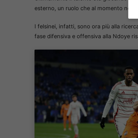
esterno, un ruolo che al momento non s
I felsinei, infatti, sono ora più alla rice
fase difensiva e offensiva alla Ndoye ri