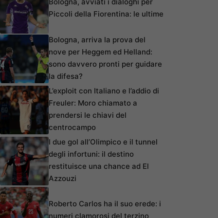
Bologna, avviati i dialoghi per
Piccoli della Fiorentina: le ultime
Bologna, arriva la prova del
nove per Heggem ed Helland:
sono davvero pronti per guidare
la difesa?
L’exploit con Italiano e l’addio di
Freuler: Moro chiamato a
prendersi le chiavi del
centrocampo
I due gol all’Olimpico e il tunnel
degli infortuni: il destino
restituisce una chance ad El
Azzouzi
Roberto Carlos ha il suo erede: i
numeri clamorosi del terzino