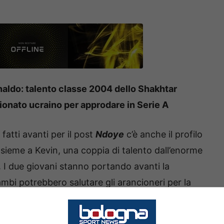
naldo: talento classe 2004 dello Shakhtar
ionato ucraino per approdare in Serie A
 fatti avanti per il post
Ndoye
c’è anche il profilo
ieme a Kevin, una coppia di talento dall’enorme
.
I due giovani stanno portando avanti la
mbi potrebbero salutare gli arancioneri per la
di Kevin non è incedibile secondo
ub italiani come Roma e Bologna si sono