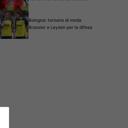
Bologna: tornano di moda
Brassier e Leysen per la difesa