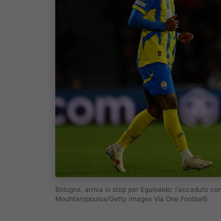
Bologna, arriva lo stop per Eguinaldo: l'accaduto c
Mouhtaropoulos/Getty Images Via One Football)