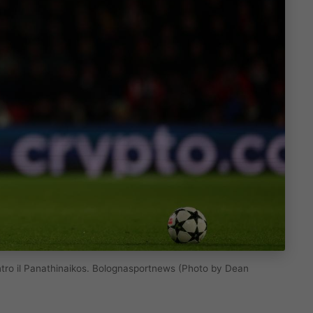
ontro il Panathinaikos. Bolognasportnews (Photo by Dean