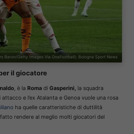
ars Baron/Getty Images Via OneFootball); Bologna Sport News
per il giocatore
naldo
, è la
Roma
di
Gasperini,
la squadra
i attacco e l’ex Atalanta e Genoa vuole una rosa
iliano
ha quelle caratteristiche di duttilità
fatto rendere al meglio molti giocatori del