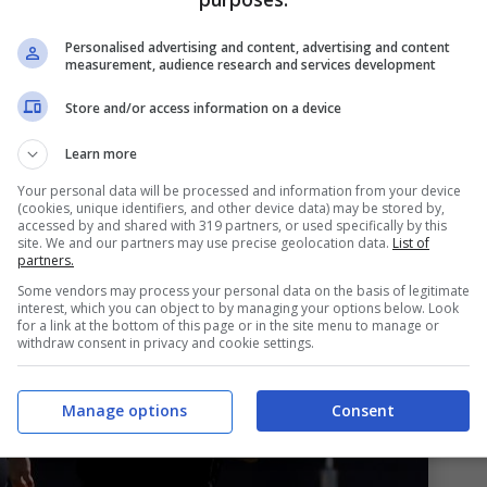
potrebbe decidere di ragionare sulla possibilità
 lo spagnolo nel corso di questo
Personalised advertising and content, advertising and content
measurement, audience research and services development
 trattativa concreta, ma siamo nel campo delle
 si potrà valuterà l’esterno iberico per rinforzare
Store and/or access information on a device
ilupperà e quali saranno le scelte definitive.
Learn more
Your personal data will be processed and information from your device
(cookies, unique identifiers, and other device data) may be stored by,
accessed by and shared with 319 partners, or used specifically by this
site. We and our partners may use precise geolocation data.
List of
partners.
Some vendors may process your personal data on the basis of legitimate
interest, which you can object to by managing your options below. Look
for a link at the bottom of this page or in the site menu to manage or
withdraw consent in privacy and cookie settings.
Manage options
Consent