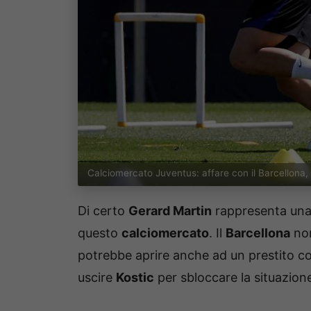
Calciomercato Juventus: affare con il Barcellona, 
Di certo
Gerard Martin
rappresenta una 
questo
calciomercato
. Il
Barcellona
non
potrebbe aprire anche ad un prestito con
uscire
Kostic
per sbloccare la situazion