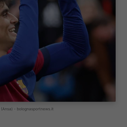
o (Ansa) - bolognasportnews.it