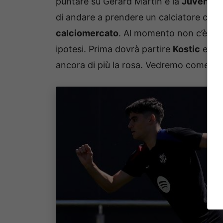
puntare su Gerard Martin e la
Juventus
di andare a prendere un calciatore come
calciomercato
. Al momento non c’è una
ipotesi. Prima dovrà partire
Kostic
e poi
ancora di più la rosa. Vedremo come si sv