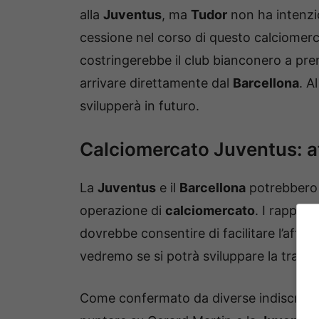
alla
Juventus
, ma
Tudor
non ha intenzio
cessione nel corso di questo calciomer
costringerebbe il club bianconero a pr
arrivare direttamente dal
Barcellona
. A
svilupperà in futuro.
Calciomercato Juventus: aff
La
Juventus
e il
Barcellona
potrebbero 
operazione di
calciomercato
. I rapport
dovrebbe consentire di facilitare l’affa
vedremo se si potrà sviluppare la trattati
Come confermato da diverse indiscrezio