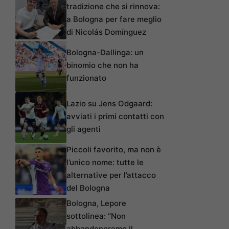
tradizione che si rinnova:
a Bologna per fare meglio
di Nicolás Domínguez
Bologna-Dallinga: un
binomio che non ha
funzionato
Lazio su Jens Odgaard:
avviati i primi contatti con
gli agenti
Piccoli favorito, ma non è
l’unico nome: tutte le
alternative per l’attacco
del Bologna
Bologna, Lepore
sottolinea: “Non
abbandoneremo il