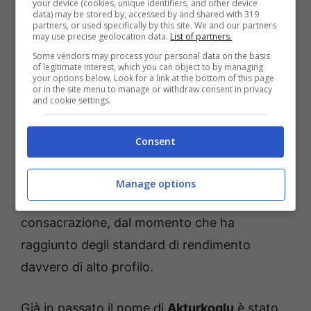
Per quanto l’
ex Roma
l’anno scorso sia stato
your device (cookies, unique identifiers, and other device
data) may be stored by, accessed by and shared with 319
prezioso quando si è adattato in quel ruolo,
partners, or used specifically by this site. We and our partners
may use precise geolocation data.
List of partners.
Conte è difficile che si possa accontentare di
Some vendors may process your personal data on the basis
una condizione di questo tipo. Per questo per
of legitimate interest, which you can object to by managing
your options below. Look for a link at the bottom of this page
il
Napoli
potrebbe tornare di attualità il nome
or in the site menu to manage or withdraw consent in privacy
and cookie settings.
di
Karem Akturkoglu
, fortissima ala sinistra
turca di proprietà del
Benfica
e che ha tutto
Consent
ciò che serve agli azzurri. Velocità, fantasia,
capacità di fornire assist ed un innato senso
Manage options
del gol. L’ultima annata è stata quella della sua
consacrazione, dal momento che ha
raggiunto degli standard di rendimento
davvero di alto profilo.
Già in passato il nome di
Akturkoglu
è stato