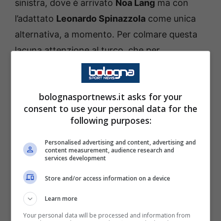
sinistra, dove è arrivato
Noa Lang
ma con
l’adattato
Leonardo Spinazzola
come unica
alternativa, a momento. Per colmare questa
lacuna attenzione al turco, che per
caratteristiche ha tutto ciò che serve ad
Antonio Conte
. Andiamo a vedere, da questo
bolognasportnews.it asks for your
punto di vista, le ultime notizie che arrivano
consent to use your personal data for the
dal momento che possono essere
following purposes:
significative.
Personalised advertising and content, advertising and
content measurement, audience research and
Napoli, freccia turca per
services development
Antonio Conte: le ultime
Store and/or access information on a device
notizie
Learn more
Your personal data will be processed and information from