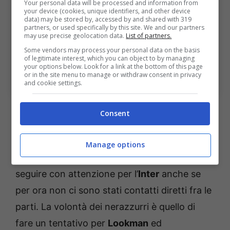
Your personal data will be processed and information from
your device (cookies, unique identifiers, and other device
data) may be stored by, accessed by and shared with 319
partners, or used specifically by this site. We and our partners
may use precise geolocation data.
List of partners.
Some vendors may process your personal data on the basis
of legitimate interest, which you can object to by managing
your options below. Look for a link at the bottom of this page
Calciomercato Inter: Lookman difficile, la possibile
or in the site menu to manage or withdraw consent in privacy
alternativa (Ansa) – bolognasportnews.it
and cookie settings.
Parliamo di una punta che si è messo in
Consent
mostra nel campionato olandese e rientra
pienamente nei parametri introdotti da
Manage options
Oaktree
. Una pista di
calciomercato
da
seguire con attenzione per l’
Inter
anche se
per ora non ci sono stati contatti diretti fra le
parti. La volontà dei nerazzurri è quello di
fare un tentativo per
Lookman
ed