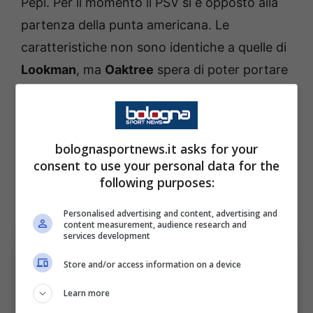
Pepi. Per il momento il PSV si è opposto alla
partenza della punta americana. Le
caratteristiche non sono identiche a quelle di
Lookman
, ma
Oaktree
spera di poter portare
un giocatore statunitense all’Inter ed è quindi
una pista da tenere in considerazione anche
se per adesso non c’è una trattativa concreta.
bolognasportnews.it asks for your
Vedremo come si svilupperà la situazione e se
consent to use your personal data for the
alla fine si potrà ragionare sulla possibilità di
following purposes:
andare a prendere il classe 2003.
Personalised advertising and content, advertising and
content measurement, audience research and
services development
Store and/or access information on a device
Learn more