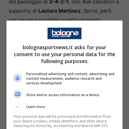
dal passaggio al
3-4-2-1
, con due calciatori a
supporto di
Lautaro Martinez
. Serve, però,
per rendere possibile questa strategia,
inserire un calciatore che possa fare la
differenza sulla trequarti. E non a caso il
bolognasportnews.it asks for your
principale obiettivo è rappresentato da
consent to use your personal data for the
Ademola Lookman
. Proprio per gli acquisti in
following purposes:
attacco in casa Inter arriva adesso una
Personalised advertising and content, advertising and
importante svolta. Il calciatore, infatti,
content measurement, audience research and
services development
starebbe per firmare.
Store and/or access information on a device
Inter, svolta per l’attacco: il
Learn more
giocatore sta per firmare, le
Your personal data will be processed and information from
ultime
your device (cookies, unique identifiers, and other device
data) may be stored by, accessed by and shared with 319