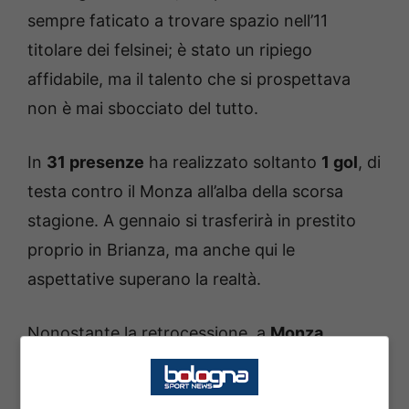
sempre faticato a trovare spazio nell’11
titolare dei felsinei; è stato un ripiego
affidabile, ma il talento che si prospettava
non è mai sbocciato del tutto.
In
31 presenze
ha realizzato soltanto
1 gol
, di
testa contro il Monza all’alba della scorsa
stagione. A gennaio si trasferirà in prestito
proprio in Brianza, ma anche qui le
aspettative superano la realtà.
Nonostante la retrocessione, a
Monza
Urbanski fatica e trova poco spazio nelle
gerarchie di Nesta. Oggi il polacco spera di