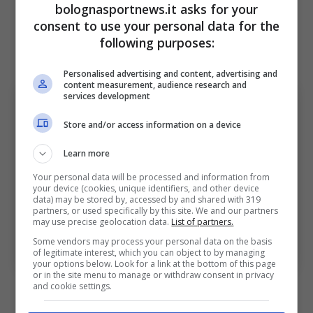
bolognasportnews.it asks for your
riuscire a rilanciare la propria carriera e cerca
consent to use your personal data for the
un club in grado di dargli gli stimoli giusti per
following purposes:
consacrarsi in maniera definitiva.
Personalised advertising and content, advertising and
content measurement, audience research and
services development
Store and/or access information on a device
Learn more
Your personal data will be processed and information from
your device (cookies, unique identifiers, and other device
data) may be stored by, accessed by and shared with 319
partners, or used specifically by this site. We and our partners
may use precise geolocation data.
List of partners.
Urbanski vicino alla cessione: c’è l’interesse del Verona.
BolognaSportNews (Photo by Francesco
Some vendors may process your personal data on the basis
Scaccianoce/Getty Images Via OneFootball)
of legitimate interest, which you can object to by managing
your options below. Look for a link at the bottom of this page
or in the site menu to manage or withdraw consent in privacy
La richiesta del Bologna
and cookie settings.