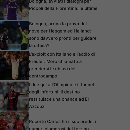
Bologna, avviati i dialoghi per
Piccoli della Fiorentina: le ultime
Bologna, arriva la prova del
nove per Heggem ed Helland:
sono davvero pronti per guidare
la difesa?
L’exploit con Italiano e l’addio di
Freuler: Moro chiamato a
prendersi le chiavi del
centrocampo
I due gol all’Olimpico e il tunnel
degli infortuni: il destino
restituisce una chance ad El
Azzouzi
Roberto Carlos ha il suo erede: i
numeri clamorosi del terzino