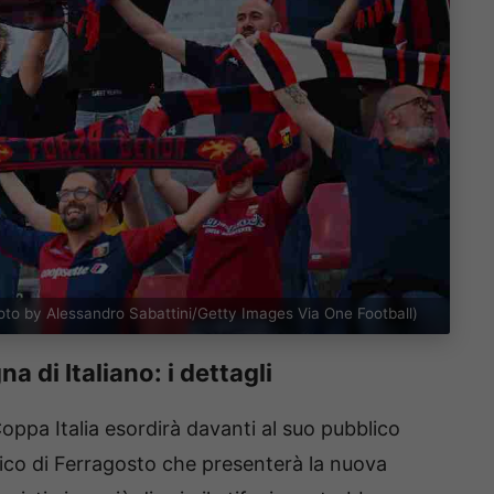
hoto by Alessandro Sabattini/Getty Images Via One Football)
a di Italiano: i dettagli
oppa Italia esordirà davanti al suo pubblico
ico di Ferragosto che presenterà la nuova