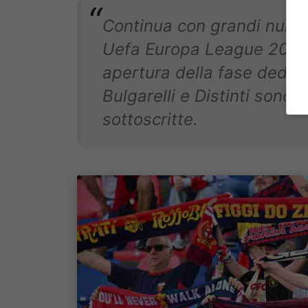
Continua con grandi num
Uefa Europa League 2025-
apertura della fase dedica
Bulgarelli e Distinti sono 
sottoscritte
.