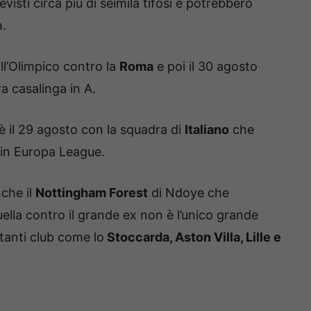
isti circa più di seimila tifosi e potrebbero
h.
ll’Olimpico contro la
Roma
e poi il 30 agosto
a casalinga in A.
è il 29 agosto con la squadra di
Italiano
che
 in Europa League.
nche il
Nottingham Forest
di Ndoye che
ella contro il grande ex non è l’unico grande
rtanti club come lo
Stoccarda, Aston Villa, Lille e