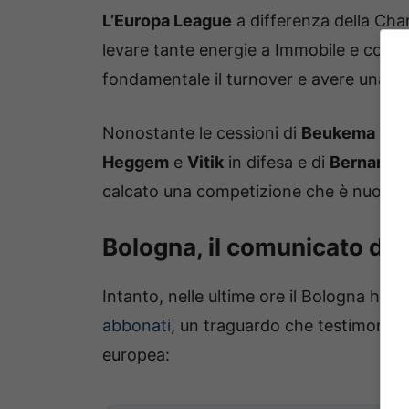
L’Europa League
a differenza della Cha
levare tante energie a Immobile e comp
fondamentale il turnover e avere una ro
Nonostante le cessioni di
Beukema
e
N
Heggem
e
Vitik
in difesa e di
Bernarde
calcato una competizione che è nuova pe
Bologna, il comunicato del
Intanto, nelle ultime ore il Bologna ha u
abbonati
, un traguardo che testimonia l
europea: