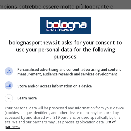
mpions potrebbe essere molto più logorante e
agni. Mai come in questa stagione, sarà
sa molto lunga.
bolognasportnews.it asks for your consent to
doye
, i felsinei possono contare degli arrivi di
use your personal data for the following
schi
e
Immobile
in avanti, nomi che hanno già
purposes:
r gli emiliani.
Personalised advertising and content, advertising and content
measurement, audience research and services development
 club sugli abbonati
Store and/or access information on a device
fficializzato il raggiungimento dei 10 000
Learn more
’entusiasmo in tutta la città per la campagna
Your personal data will be processed and information from your device
(cookies, unique identifiers, and other device data) may be stored by,
accessed by and shared with 319 partners, or used specifically by this
site. We and our partners may use precise geolocation data.
List of
partners.