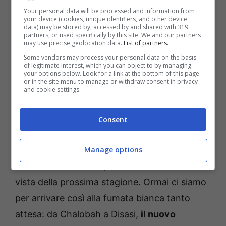
dell’ultim’ora per incrementare il tasso tecnico
Your personal data will be processed and information from
your device (cookies, unique identifiers, and other device
della formazione del Chelsea. Una novità
data) may be stored by, accessed by and shared with 319
partners, or used specifically by this site. We and our partners
assoluta per ambire a grandi palcoscenici per
may use precise geolocation data.
List of partners.
ringiovanire il pacchetto arretrato a
Some vendors may process your personal data on the basis
of legitimate interest, which you can object to by managing
disposizione di Cristian Chivu.
Gli ultimi dieci
your options below. Look for a link at the bottom of this page
or in the site menu to manage or withdraw consent in privacy
giorni di agosto saranno caldi per la
and cookie settings.
dirigenza nerazzurra per individuare profili
interessanti
per compiere l’ulteriore salto di
Consent
qualità.
Manage options
Saranno ore intense per una nuova svolta in
vista della prossima stagione. Ormai ci siamo
per arrivare così alla fumata bianca tanto
attesa: da Chalobah a Disasi,
il nuovo