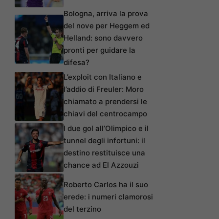
Bologna, arriva la prova
del nove per Heggem ed
Helland: sono davvero
pronti per guidare la
difesa?
L’exploit con Italiano e
l’addio di Freuler: Moro
chiamato a prendersi le
chiavi del centrocampo
I due gol all’Olimpico e il
tunnel degli infortuni: il
destino restituisce una
chance ad El Azzouzi
Roberto Carlos ha il suo
erede: i numeri clamorosi
del terzino