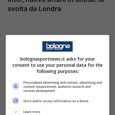
svolta da Londra
Come svelato dall’edizione de Il Corriere della
Sera, il difensore francese del Chelsea, Axel
Disasi, è finito nel mirino dell’Inter così come il
bolognasportnews.it asks for your
suo compagno di squadra Trevor Chalobah.
consent to use your personal data for the
Un momento decisivo per mettere a segno
following purposes:
un nuovo affare per puntellare la
Personalised advertising and content, advertising and
retroguardia dei nerazzurri
.
content measurement, audience research and
services development
Store and/or access information on a device
Classe 1998, ha militato in prestito nell’ultima
stagione con l’Aston Villa. Una novità
Learn more