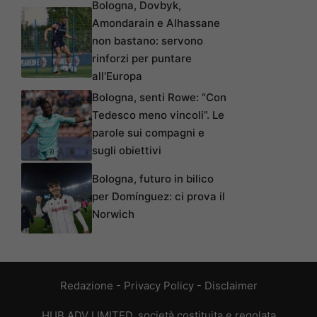
Bologna, Dovbyk,
Amondarain e Alhassane
non bastano: servono
rinforzi per puntare
all’Europa
Bologna, senti Rowe: “Con
Tedesco meno vincoli”. Le
parole sui compagni e
sugli obiettivi
Bologna, futuro in bilico
per Domínguez: ci prova il
Norwich
Redazione
-
Privacy Policy
-
Disclaimer
HUB ADV LIMITED, società costituita e regolata