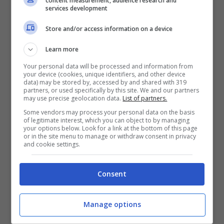
content measurement, audience research and
services development
Store and/or access information on a device
Come svelato da Sky Sport, il Milan è pronto
Learn more
a chiudere per l’affare dell’attaccante del
Your personal data will be processed and information from
Bayer Leverkusen Victor Boniface. Allegri ha
your device (cookies, unique identifiers, and other device
data) may be stored by, accessed by and shared with 319
scelto così il nuovo rinforzo per la prossima
partners, or used specifically by this site. We and our partners
may use precise geolocation data.
List of partners.
stagione:
il ds Tare ha intenzione di
Some vendors may process your personal data on the basis
anticipare le big italiane per una svolta a
of legitimate interest, which you can object to by managing
your options below. Look for a link at the bottom of this page
sorpresa
.
or in the site menu to manage or withdraw consent in privacy
and cookie settings.
L’attaccante nigeriano, classe 2000, non vede
Consent
l’ora di vestire la maglia rossonera per dire
addio al top club tedesco. Una svolta decisiva
Manage options
per rinforzare l’attacco del Milan: Allegri ha