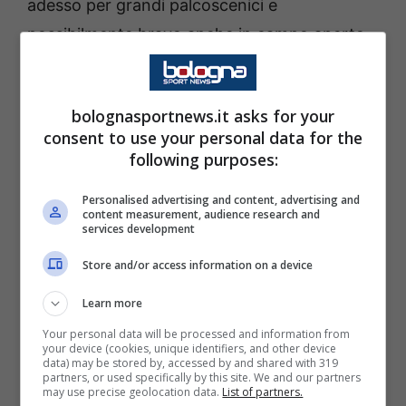
adesso per grandi palcoscenici e
possibilmente bravo anche in campo aperto.
La giusta occasione può arrivare
direttamente dal
Belgio
, per un affare da
30
bolognasportnews.it asks for your
milioni di euro
complessivi davvero molto,
consent to use your personal data for the
molto interessante. Andiamo a vedere le
following purposes:
ultime notizie.
Personalised advertising and content, advertising and
content measurement, audience research and
Inter, dal Belgio il nuovo
services development
centrale? Attenzione al ritorno
Store and/or access information on a device
di fiamma
Learn more
Your personal data will be processed and information from
Il mercato dell’Inter sta entrando in una sorta
your device (cookies, unique identifiers, and other device
data) may be stored by, accessed by and shared with 319
di immobilismo che è figlio dei tanti cambi di
partners, or used specifically by this site. We and our partners
may use precise geolocation data.
List of partners.