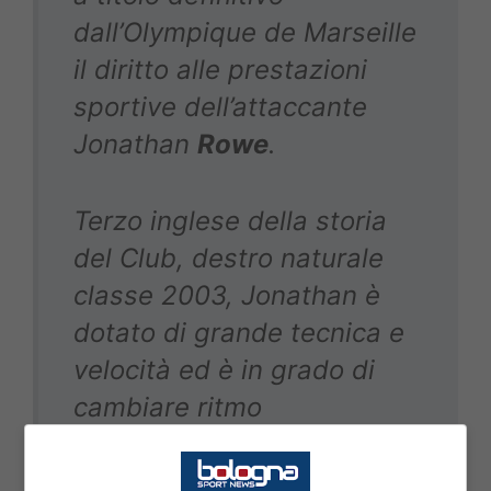
dall’Olympique de Marseille
il diritto alle prestazioni
sportive dell’attaccante
Jonathan
Rowe
.
Terzo inglese della storia
del Club, destro naturale
classe 2003, Jonathan è
dotato di grande tecnica e
velocità ed è in grado di
cambiare ritmo
rapidamente. La sua
statura non molto elevata