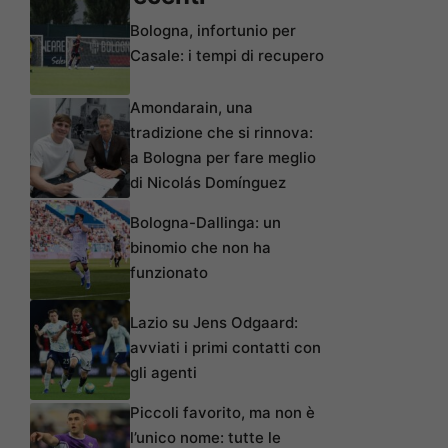
Bologna, infortunio per
Casale: i tempi di recupero
Amondarain, una
tradizione che si rinnova:
a Bologna per fare meglio
di Nicolás Domínguez
Bologna-Dallinga: un
binomio che non ha
funzionato
Lazio su Jens Odgaard:
avviati i primi contatti con
gli agenti
Piccoli favorito, ma non è
l’unico nome: tutte le