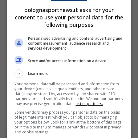
gli permette di districarsi
bolognasportnews.it asks for your
consent to use your personal data for the
bene fra i difensori
following purposes:
avversari, caratteristica
utile per quando si trova
Personalised advertising and content, advertising and
content measurement, audience research and
dentro o nei dintorni
services development
dell’area di rigore. Rowe è
Store and/or access information on a device
un giocatore versatile, in
Learn more
grado di agire su entrambe
Your personal data will be processed and information from
your device (cookies, unique identifiers, and other device
le fasce e di andare al tiro
data) may be stored by, accessed by and shared with 319
partners, or used specifically by this site. We and our partners
anche con il mancino.
may use precise geolocation data.
List of partners.
Some vendors may process your personal data on the basis
of legitimate interest, which you can object to by managing
your options below. Look for a link at the bottom of this page
or in the site menu to manage or withdraw consent in privacy
and cookie settings.