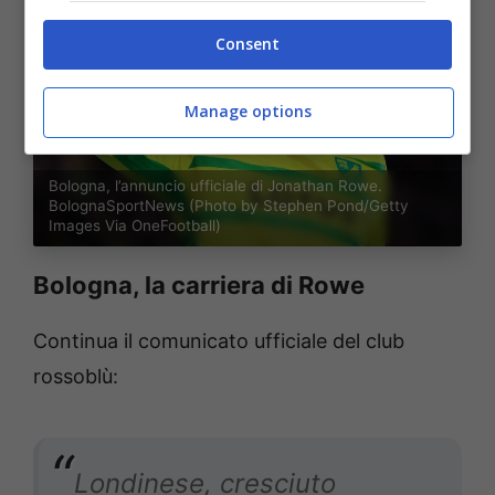
Consent
Manage options
Bologna, l’annuncio ufficiale di Jonathan Rowe.
BolognaSportNews (Photo by Stephen Pond/Getty
Images Via OneFootball)
Bologna, la carriera di Rowe
Continua il comunicato ufficiale del club
rossoblù:
Londinese, cresciuto