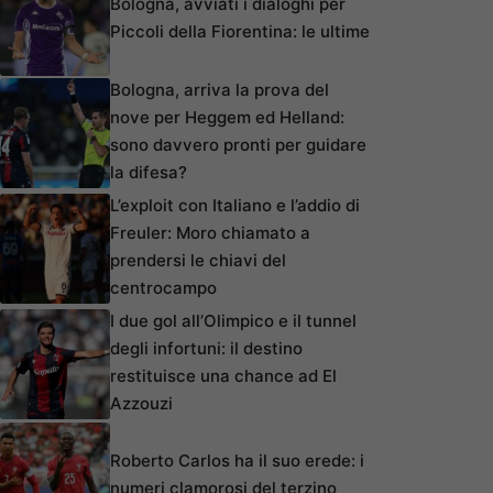
Bologna, avviati i dialoghi per
Piccoli della Fiorentina: le ultime
Bologna, arriva la prova del
nove per Heggem ed Helland:
sono davvero pronti per guidare
la difesa?
L’exploit con Italiano e l’addio di
Freuler: Moro chiamato a
prendersi le chiavi del
centrocampo
I due gol all’Olimpico e il tunnel
degli infortuni: il destino
restituisce una chance ad El
Azzouzi
Roberto Carlos ha il suo erede: i
numeri clamorosi del terzino