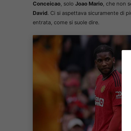
Conceicao
, solo
Joao Mario
, che non s
David
. Ci si aspettava sicuramente di 
entrata, come si suole dire.