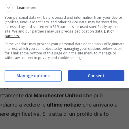
Learn more
Your personal data will be processed and information from your device
(cookies, unique identifiers, and other device data) may be stored by,
accessed by and shared with 319 partners, or used specifically by this
site. We and our partners may use precise geolocation data.
List of
partners.
anchester United, le ultime notizie (Bolognasportnews.it) –
Some vendors may process your personal data on the basis of legitimate
interest, which you can object to by managing your options below. Look
for a link at the bottom of this page or in the site menu to manage or
withdraw consent in privacy and cookie settings.
mancate cessioni che hanno un po’ bloccato
ahovic
arrivando a quella di
Douglas Luiz
. Tudor
Manage options
Consent
, se non può arrivare un calciatore capace di
Ora, però, per la Juve arriva una occasione a
rettamente dal
Manchester United
che può
Andiamo a vedere le
ultime notizie
che arrivano a
 significative. Si tratta di un profilo di alto