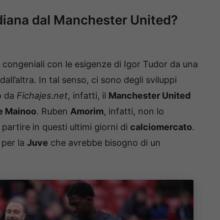
diana dal Manchester United?
ri congeniali con le esigenze di Igor Tudor da una
l’altra. In tal senso, ci sono degli sviluppi
o da
Fichajes
.
net
, infatti, il
Manchester United
e Mainoo
. Ruben
Amorim
, infatti, non lo
artire in questi ultimi giorni di
calciomercato
.
 per la
Juve
che avrebbe bisogno di un