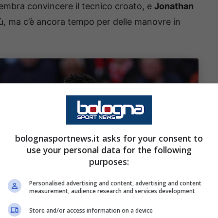
embra convincere il tecnico croato, e
Jonathan
più, ma c’è ancora tempo per delle manovre in
bolognasportnews.it asks for your consent to
use your personal data for the following
purposes:
Personalised advertising and content, advertising and content
measurement, audience research and services development
Store and/or access information on a device