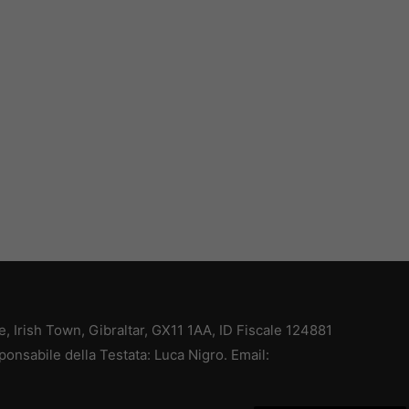
ce, Irish Town, Gibraltar, GX11 1AA, ID Fiscale 124881
ponsabile della Testata: Luca Nigro. Email: