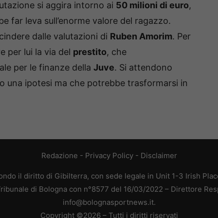
lutazione si aggira intorno ai
50 milioni di euro
,
be far leva sull’enorme valore del ragazzo.
scindere dalle valutazioni di
Ruben Amorim
. Per
 per lui la via del
prestito
, che
le per le finanze della
Juve
. Si attendono
o una ipotesi ma che potrebbe trasformarsi in
Redazione
-
Privacy Policy
-
Disclaimer
do il diritto di Gibilterra, con sede legale in Unit 1-3 Irish Pla
 Tribunale di Bologna con n°8577 del 16/03/2022 – Direttore Res
info@bolognasportnews.it.
Copyright ©2026 – Tutti i diritti riservati