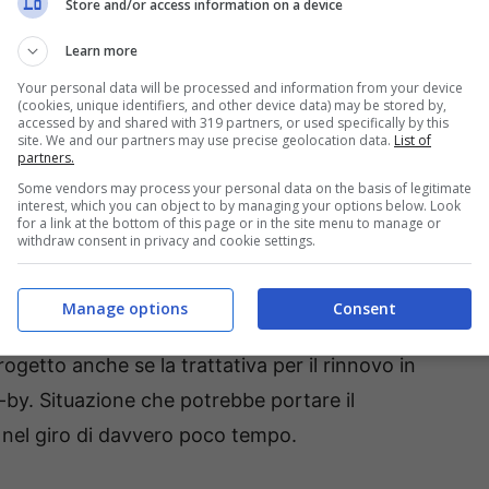
Store and/or access information on a device
 la trattativa per il prolungamento di
Vinicius
è
Learn more
ione di fare sforzi economici importanti e
Your personal data will be processed and information from your device
 rottura fra le parti. Un caso molto simile a
(cookies, unique identifiers, and other device data) may be stored by,
accessed by and shared with 319 partners, or used specifically by this
scludere che il destino del brasiliano possa
site. We and our partners may use precise geolocation data.
List of
partners.
rio con un approdo in Serie A in una sessione di
Some vendors may process your personal data on the basis of legitimate
interest, which you can object to by managing your options below. Look
for a link at the bottom of this page or in the site menu to manage or
withdraw consent in privacy and cookie settings.
erie A, i dettagli
Manage options
Consent
i cedere
Vinicius
. I
Blancos
considerano il
ogetto anche se la trattativa per il rinnovo in
by. Situazione che potrebbe portare il
o nel giro di davvero poco tempo.