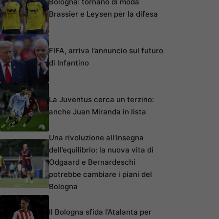
Bologna: tornano di moda
Brassier e Leysen per la difesa
FIFA, arriva l’annuncio sul futuro
di Infantino
La Juventus cerca un terzino:
anche Juan Miranda in lista
Una rivoluzione all’insegna
dell’equilibrio: la nuova vita di
Odgaard e Bernardeschi
potrebbe cambiare i piani del
Bologna
Il Bologna sfida l’Atalanta per