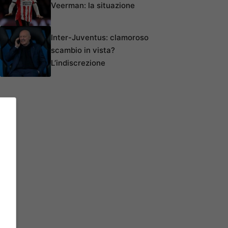
Veerman: la situazione
Inter-Juventus: clamoroso
scambio in vista?
L’indiscrezione