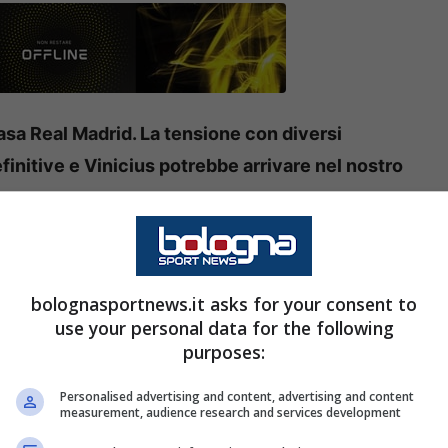
asa Real Madrid. La tensione con diversi
finitive e Vinicius potrebbe arrivare nel nostro
pochi problemi nello spogliatoio del
Real Madrid
 stampa spagnola. Da
Rodrygo
passando per
bolognasportnews.it asks for your consent to
 sembrano aver manifestato una sorta di
use your personal data for the following
purposes:
di alcune scelte della società. E attenzione
no ha un contratto in scadenza nel 2027 e per il
Personalised advertising and content, advertising and content
measurement, audience research and services development
n è ancora decollata.