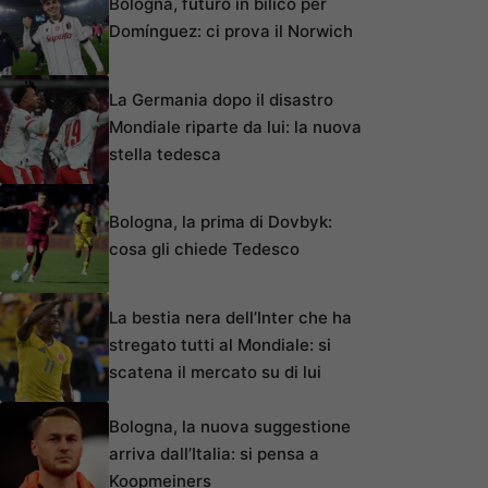
Bologna, futuro in bilico per
Domínguez: ci prova il Norwich
La Germania dopo il disastro
Mondiale riparte da lui: la nuova
stella tedesca
Bologna, la prima di Dovbyk:
cosa gli chiede Tedesco
La bestia nera dell’Inter che ha
stregato tutti al Mondiale: si
scatena il mercato su di lui
Bologna, la nuova suggestione
arriva dall’Italia: si pensa a
Koopmeiners