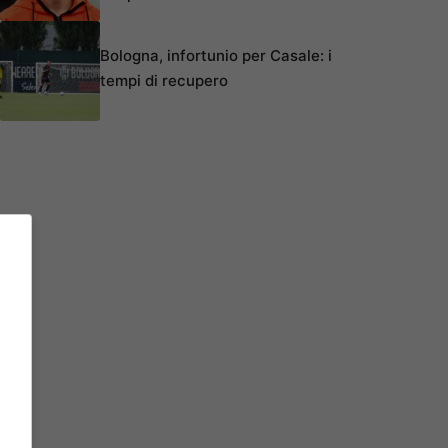
Bologna, infortunio per Casale: i
tempi di recupero