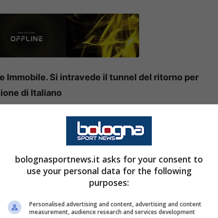
e Immobile. Si intravede il tunnel del ritorno per
ione di Italiano
te la pausa delle nazionali. Agli ordini di
ese con dei problemi fisici da tempo.
bolognasportnews.it asks for your consent to
’allenatore siciliano è sicuramente quello di Ciro
use your personal data for the following
 infortunato per almeno due mesi nel debutto
purposes:
tuna per un giocatore che si era presentato alla
Personalised advertising and content, advertising and content
ltati atletici di un venticinquenne.
measurement, audience research and services development