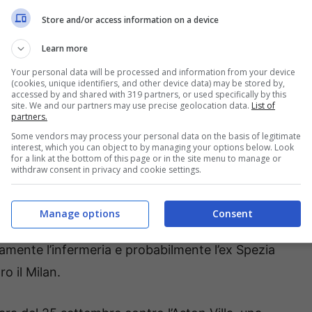
Store and/or access information on a device
lla Lista UEFA e non potrà essere a disposizione
Learn more
are delle competizione. Una mancanza importante
Your personal data will be processed and information from your device
anti numeri nella seconda competizione
(cookies, unique identifiers, and other device data) may be stored by,
accessed by and shared with 319 partners, or used specifically by this
site. We and our partners may use precise geolocation data.
List of
partners.
Some vendors may process your personal data on the basis of legitimate
olm: i possibili tempi di
interest, which you can object to by managing your options below. Look
for a link at the bottom of this page or in the site menu to manage or
withdraw consent in privacy and cookie settings.
arda
Casale
e Holm, lo svedese ha saltato le
Manage options
Consent
onvocazione in Nazionale, secondo il
Corriere
ivamente l’infermeria e probabilmente l’ex Spezia
o il Milan.