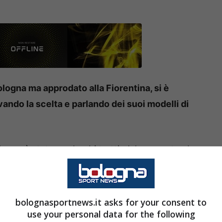
logna ma approdato alla Fiorentina, si è
ndo la scelta e parlando dei suoi modelli di
logna
è stato per larghi tratti, dal momento che
sato a
Nicolussi Caviglia
, approdato però alla
ia ha parlato oggi in conferenza stampa
a riportare di seguito un estratto delle sue
bolognasportnews.it asks for your consent to
use your personal data for the following