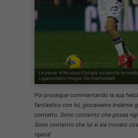
Le parole di Nicolussi Caviglia sul perché ha sce
Lagana/Getty Images Via OneFootball)
Poi prosegue commentando la sua felicit
fantastico con lui, giocavamo insieme gi
contatto. Sono contento che possa rig
Sono contento che lui si sia trovato co
ripeta
”