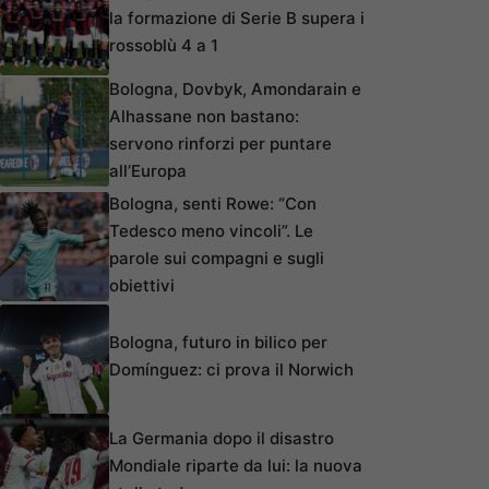
la formazione di Serie B supera i
rossoblù 4 a 1
Bologna, Dovbyk, Amondarain e
Alhassane non bastano:
servono rinforzi per puntare
all’Europa
Bologna, senti Rowe: “Con
Tedesco meno vincoli”. Le
parole sui compagni e sugli
obiettivi
Bologna, futuro in bilico per
Domínguez: ci prova il Norwich
La Germania dopo il disastro
Mondiale riparte da lui: la nuova