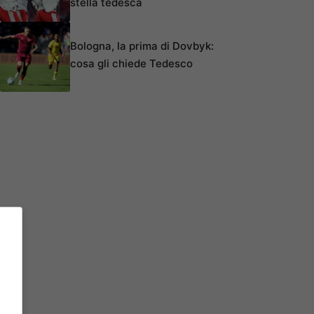
stella tedesca
Bologna, la prima di Dovbyk:
cosa gli chiede Tedesco