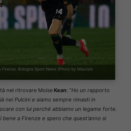
lto Firenze. Bologna Sport News (Photo by Maurizio
à nel ritrovare Moise
Kean
: “
Ho un rapporto
à nei Pulcini e siamo sempre rimasti in
iocare con lui perché abbiamo un legame forte.
sì bene a Firenze e spero che quest’anno si