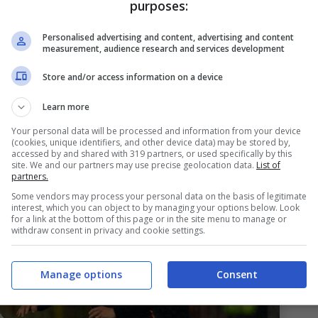
purposes:
glia sul perché ha scelto Firenze
Personalised advertising and content, advertising and content
measurement, audience research and services development
o cercato anche da altri club (tra cui il
Store and/or access information on a device
i giocare a Firenze: “
C’erano interessi su di me.
Learn more
la Fiorentina appena si è presentata
Your personal data will be processed and information from your device
(cookies, unique identifiers, and other device data) may be stored by,
accessed by and shared with 319 partners, or used specifically by this
site. We and our partners may use precise geolocation data.
List of
partners.
Some vendors may process your personal data on the basis of legitimate
interest, which you can object to by managing your options below. Look
for a link at the bottom of this page or in the site menu to manage or
withdraw consent in privacy and cookie settings.
Manage options
Consent