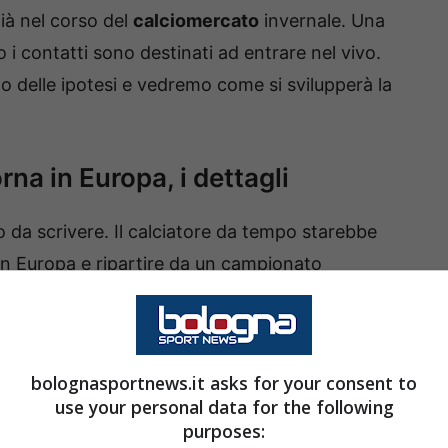
già nel corso del
calciomercato
invernale. Una
 i contatti sono destinati ad entrare nel vivo.
 delle ipotesi e vedremo come si svilupperà la
rna in Europa, i dettagli
 da scrivere. Il calciatore da tempo starebbe
e in Europa e ripartire da un campionato
 una delle stelle, ma la volontà è molto chiara:
in una big e poi magari terminare la propria
e in mano le redini del club abruzzese.
bolognasportnews.it asks for your consent to
use your personal data for the following
i
fichajes.net
, ci sarebbe il Manchester United. I
purposes: