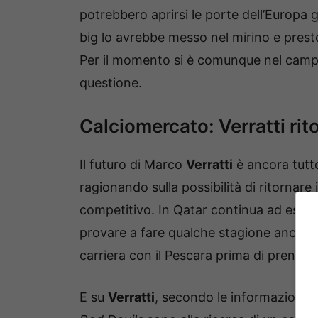
potrebbero aprirsi le porte dell’Europa 
big lo avrebbe messo nel mirino e presto
Per il momento si è comunque nel campo
questione.
Calciomercato: Verratti rito
Il futuro di Marco
Verratti
è ancora tutto
ragionando sulla possibilità di ritornar
competitivo. In Qatar continua ad essere
provare a fare qualche stagione ancora 
carriera con il Pescara prima di prender
E su
Verratti
, secondo le informazioni d