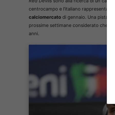
Red Devils
sono alla ricerca di un calcia
centrocampo e l’italiano rappresenta un
calciomercato
di gennaio. Una pista, d
prossime settimane considerato che l’e
anni.