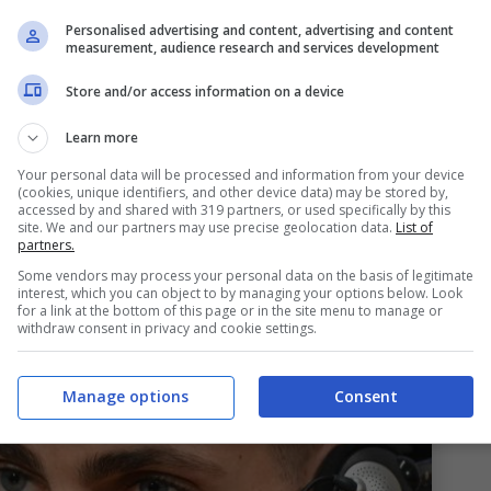
tore che possa dare equilibrio al proprio
Personalised advertising and content, advertising and content
a opportunità molto importante per il
measurement, audience research and services development
unque, da seguire con attenzione nel corso delle
Store and/or access information on a device
x PSG spinge per un ritorno in Europa dopo due
Learn more
Your personal data will be processed and information from your device
(cookies, unique identifiers, and other device data) may be stored by,
accessed by and shared with 319 partners, or used specifically by this
site. We and our partners may use precise geolocation data.
List of
partners.
Some vendors may process your personal data on the basis of legitimate
interest, which you can object to by managing your options below. Look
for a link at the bottom of this page or in the site menu to manage or
withdraw consent in privacy and cookie settings.
Manage options
Consent