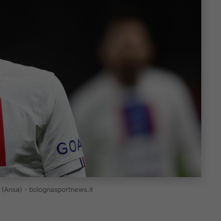
io (Ansa) - bolognasportnews.it