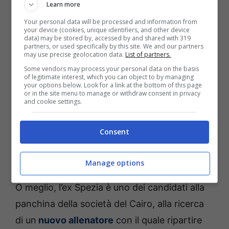
Learn more
colleghi di
Sportitalia
,
l’ex Spezia Leonardo
Your personal data will be processed and information from
Semplici è uno dei principali candidati alla
your device (cookies, unique identifiers, and other device
data) may be stored by, accessed by and shared with 319
panchina dell’Al-Ahly
, che da poco si è
partners, or used specifically by this site. We and our partners
may use precise geolocation data.
List of partners.
separato da José Riveiro, che alla guida della
Some vendors may process your personal data on the basis
società del Cairo è riuscito a laurearsi
of legitimate interest, which you can object to by managing
your options below. Look for a link at the bottom of this page
campione d’Egitto nella passata stagione.
or in the site menu to manage or withdraw consent in privacy
and cookie settings.
È stato scelto l’italiano: sarà lui
Consent
il nuovo allenatore
Manage options
L’Al-Ahly avrebbe scelto Leonardo Semplici.
O meglio, l’ex Spezia è uno dei candidati alla
panchina della società del Cairo, alla ricerca
di un
nuovo allenatore
con il quale ripartire