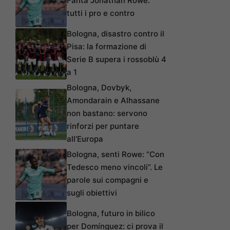
Fanta Jonathan Rowe:
tutti i pro e contro
Bologna, disastro contro il
Pisa: la formazione di
Serie B supera i rossoblù 4
a 1
Bologna, Dovbyk,
Amondarain e Alhassane
non bastano: servono
rinforzi per puntare
all’Europa
Bologna, senti Rowe: “Con
Tedesco meno vincoli”. Le
parole sui compagni e
sugli obiettivi
Bologna, futuro in bilico
per Domínguez: ci prova il