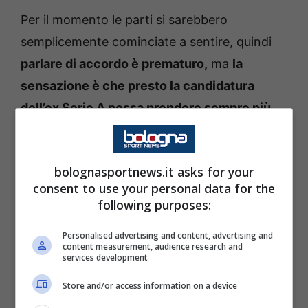
Per il momento le parti si sarebbero
semplicemente cominciate a sentire, quindi
parlare di accordo è prematuro,
ma
la
sensazione è che presto la candidatura
dell’ex Serie A possa prendere sempre più
quota nelle preferenze della dirigenza
africana
. Il sogno in realtà si chiamerebbe
bolognasportnews.it asks for your
José Mourinho, ma forse quella tricolore
consent to use your personal data for the
potrebbe essere la soluzione migliore anche
following purposes:
per il tipo di strategia attuata, sportiva e non,
Personalised advertising and content, advertising and
attuata dalla società nel corso delle ultime
content measurement, audience research and
services development
stagioni.
Store and/or access information on a device
Stando dunque a quanto riportato dai