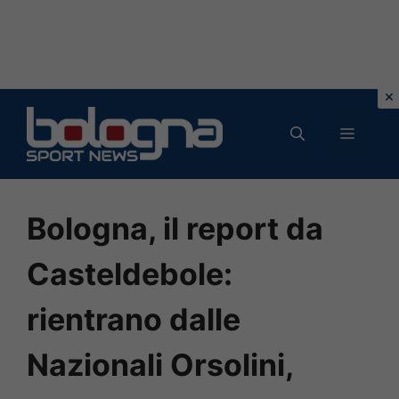
Vai
al
MENU
contenuto
Bologna, il report da
Casteldebole:
rientrano dalle
Nazionali Orsolini,