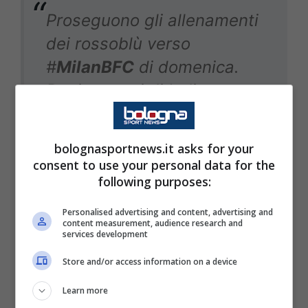
Proseguono gli allenamenti
dei rossoblù verso
#
MilanBFC
di domenica.
Per i ragazzi di Italiano
attivazione atletica,
esercitazioni tecniche e
bolognasportnews.it asks for your
partitella a campo ridotto.
consent to use your personal data for the
following purposes:
Rientrati in città Giovanni
Fabbian
, Riccardo
Orsolini
,
Personalised advertising and content, advertising and
content measurement, audience research and
Lewis
Ferguson
, Remo
services development
Freuler
, Nikola
Moro
,
Store and/or access information on a device
Massimo
Pessina
e Martin
Learn more
Vitik
dopo gli impegni con