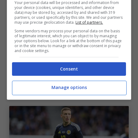
Your personal data will be processed and information from
le rispettive Nazionali.
your device (cookies, unique identifiers, and other device
data) may be stored by, accessed by and shared with 319
partners, or used specifically by this site. We and our partners
may use precise geolocation data.
List of partners.
Emil Holm e Nicolò Casale
Some vendors may process your personal data on the basis
of legitimate interest, which you can object to by managing
hanno svolto lavoro
your options below. Look for a link at the bottom of this page
or in the site menu to manage or withdraw consent in privacy
differenziato. Palestra per
and cookie settings.
Tommaso Pobega e terapie
Consent
per Ciro Immobile e Ibrahim
Sulemana.
Manage options