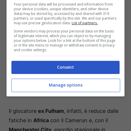
Conte ha dimostrato, da questo punto di
Your personal data will be processed and information from
vista, di avere coraggio nelle scelte e sa che
your device (cookies, unique identifiers, and other device
data) may be stored by, accessed by and shared with 319
adesso può fare grandi cose con questa
partners, or used specifically by this site. We and our partners
may use precise geolocation data.
List of partners.
squadra. In tal senso, attenzione alle ultime
Some vendors may process your personal data on the basis
of legitimate interest, which you can object to by managing
notizie che arrivano da questo punto di vista.
your options below. Look for a link at the bottom of this page
or in the site menu to manage or withdraw consent in privacy
Zambo Anguissa
, infatti, sarà l’ultimo
and cookie settings.
calciatore della rosa a disposizione di
Antonio
Conte
a rientrare dopo le fatiche con la sua
Consent
Nazionale
e, per questo motivo, è concreta la
possibilità che almeno inizialmente venga
Manage options
lasciato a riposo.
Il giocatore
ex Fulham
, infatti, è reduce dalle
fatiche in
Africa
con il Camerun e, con il
Manchester City
, esordio stagionale in