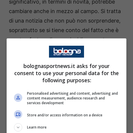
significativo, in termini di novità, potrebbe
cambiare anche in mezzo al campo. Si tratta
di una notizia che non può non sorprendere,
soprattutto se si tiene conto del fatto che è
una trasferta a dir poco insidiosa contro una
Fiorentina
che, storicamente, è sempre una
brutta gatta da pelare per il
Napoli
. Ancor di
bolognasportnews.it asks for your
più a Firenze. Andiamo a vedere le
ultime
consent to use your personal data for the
notizie
che arrivano in tal senso.
following purposes:
Personalised advertising and content, advertising and
Napoli, altra novità dal primo
content measurement, audience research and
services development
minuto contro la Fiorentina: le
Store and/or access information on a device
ultime
Learn more