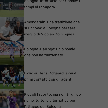
Bologna, infortunio per Casale: i
tempi di recupero
Amondarain, una tradizione che
si rinnova: a Bologna per fare
meglio di Nicolás Domínguez
Bologna-Dallinga: un binomio
che non ha funzionato
Lazio su Jens Odgaard: avviati i
primi contatti con gli agenti
Piccoli favorito, ma non è l’unico
nome: tutte le alternative per
l’attacco del Bologna