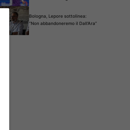
Bologna, Lepore sottolinea:
“Non abbandoneremo il Dall’Ara”