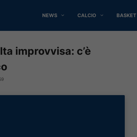
NEWS
CALCIO
BASKET
ta improvvisa: c’è
co
59