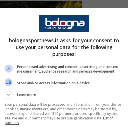
na svolta improvvisa e davvero notevole. Il
bolognasportnews.it asks for your consent to
use your personal data for the following
o ed ha spiegato come stanno realmente le cose
purposes:
nto di vista.
Personalised advertising and content, advertising and content
measurement, audience research and services development
 estate che lo ha visto protagonista di una
 di tutto per arrivare alla rottura in maniera
Store and/or access information on a device
l’
Inter
, ma alla fine ha dovuto fare i conti con la
Learn more
a di incassare i
50 milioni di euro
che hanno
Your personal data will be processed and information from your device
(cookies, unique identifiers, and other device data) may be stored by,
 un euro in meno. Verso gennaio, però,
accessed by and shared with 319 partners, or used specifically by this
site. We and our partners may use precise geolocation data.
List of
già davvero molto alta, come è normale che sia.
partners.