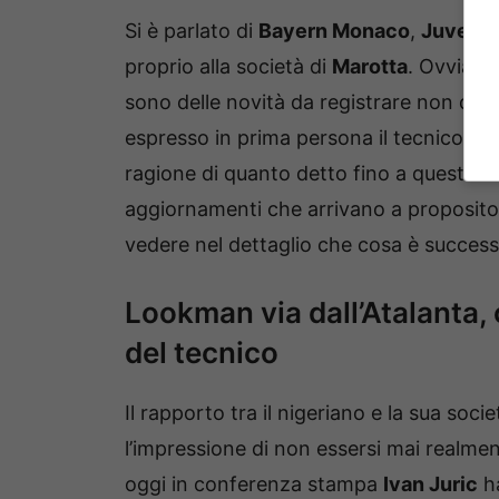
Si è parlato di
Bayern Monaco
,
Juvent
proprio alla società di
Marotta
. Ovviame
sono delle novità da registrare non di 
espresso in prima persona il tecnico ch
ragione di quanto detto fino a questo m
aggiornamenti che arrivano a proposito 
vedere nel dettaglio che cosa è success
Lookman via dall’Atalanta, 
del tecnico
Il rapporto tra il nigeriano e la sua so
l’impressione di non essersi mai realme
oggi in conferenza stampa
Ivan Juric
ha