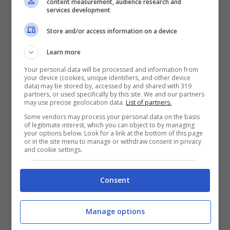
content measurement, audience research and
abbiamo anche un gioco che possiamo
services development
sfruttare la velocità dei nostri interpreti ma
Store and/or access information on a device
non siamo stati bravi. In generale ogni partita
Learn more
dopo ogni sosta è sempre difficile da
Your personal data will be processed and information from
affrontare.
your device (cookies, unique identifiers, and other device
data) may be stored by, accessed by and shared with 319
partners, or used specifically by this site. We and our partners
Bologna, gli altri precedenti
may use precise geolocation data.
List of partners.
negativi
Some vendors may process your personal data on the basis
of legitimate interest, which you can object to by managing
your options below. Look for a link at the bottom of this page
or in the site menu to manage or withdraw consent in privacy
Un trend quello che del rientro dalla soste
and cookie settings.
che continua da un anno. A settembre 2024,
il Bologna aveva rischiato di perdere a Como,
Consent
rimontando e portando il match sul due a
due. A ottobre arriva il pareggio per due a due
Manage options
contro il Genoa al Marassi, mentre a