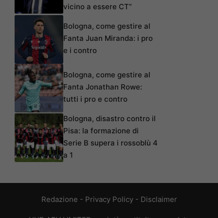
vicino a essere CT”
Bologna, come gestire al
Fanta Juan Miranda: i pro
e i contro
Bologna, come gestire al
Fanta Jonathan Rowe:
tutti i pro e contro
Bologna, disastro contro il
Pisa: la formazione di
Serie B supera i rossoblù 4
a 1
Redazione
-
Privacy Policy
-
Disclaimer