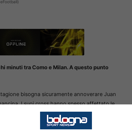
eFootball)
chi minuti tra Como e Milan. A questo punto
a stagione bisogna sicuramente annoverare Juan
 mancina. I suoi cross hanno spesso affettato le
 molto spesso la via del gol. L’inizio di questa
ico calo, sia del minutaggio che del
rriere dello Sport.