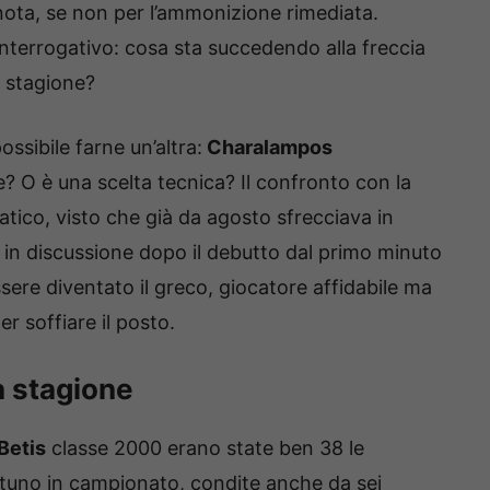
nota, se non per l’ammonizione rimediata.
interrogativo: cosa sta succedendo alla freccia
a stagione?
sibile farne un’altra:
Charalampos
e? O è una scelta tecnica? Il confronto con la
ico, visto che già da agosto sfrecciava in
i in discussione dopo il debutto dal primo minuto
ssere diventato il greco, giocatore affidabile ma
r soffiare il posto.
a stagione
Betis
classe 2000 erano state ben 38 le
ntuno in campionato, condite anche da sei