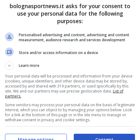
bolognasportnews.it asks for your consent to
use your personal data for the following
 vero Miranda. Lykogiannis gli ha
purposes:
Personalised advertising and content, advertising and content
measurement, audience research and services development
pionato lo spagnolo ex
Betis Siviglia
non ha
Store and/or access information on a device
La prima all’Olimpico contro la
Roma
l’ha saltata
Learn more
 praticamente obbligata. Scontata la stessa, era
Your personal data will be processed and information from your device
spagnolo classe 2000 dal primo minuto ma così
(cookies, unique identifiers, and other device data) may be stored by,
accessed by and shared with 319 partners, or used specifically by this
due volte su
Lykogiannis
.
site. We and our partners may use precise geolocation data.
List of
partners.
Some vendors may process your personal data on the basis of legitimate
interest, which you can object to by managing your options below. Look
for a link at the bottom of this page or in the site menu to manage or
withdraw consent in privacy and cookie settings.
Manage options
Consent