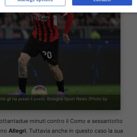
nis gli ha preso il posto. Bologna Sport News (Photo by
 ottantadue minuti contro il Como e sessantotto
iano
Allegri
. Tuttavia anche in questo caso la sua