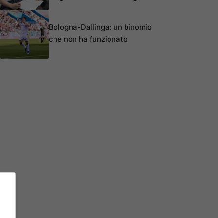
Bologna-Dallinga: un binomio
che non ha funzionato