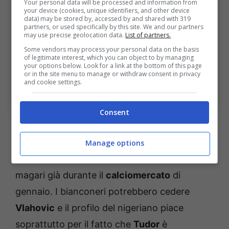
Your personal data will be processed and information from
your device (cookies, unique identifiers, and other device
data) may be stored by, accessed by and shared with 319
partners, or used specifically by this site. We and our partners
may use precise geolocation data.
List of partners.
Some vendors may process your personal data on the basis
of legitimate interest, which you can object to by managing
your options below. Look for a link at the bottom of this page
or in the site menu to manage or withdraw consent in privacy
and cookie settings.
Calciomercato: ennesimo colpo di scena per Lookman, i
dettagli (Ansa) – bolognasportnews.it
Consent
Con l’
Inter
ormai fuori dai giochi, la
Juventus
potrebbe ritornare in pole position nella corsa
Manage options
a
Lookman
in caso di una clausola simile
magari già durante il
calciomercato
di
gennaio. I bianconeri potrebbero cedere
Vlahovic
e il profilo del nigeriano piace
soprattutto per il fatto che
Tudor
è