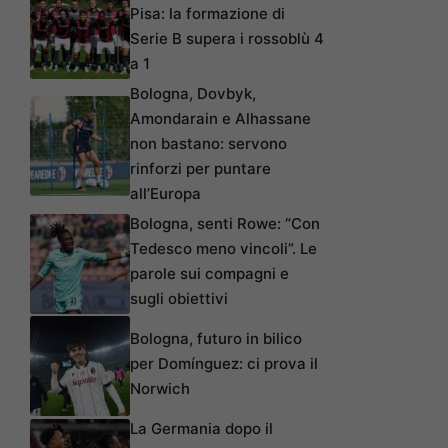
Pisa: la formazione di
Serie B supera i rossoblù 4
a 1
Bologna, Dovbyk,
Amondarain e Alhassane
non bastano: servono
rinforzi per puntare
all’Europa
Bologna, senti Rowe: “Con
Tedesco meno vincoli”. Le
parole sui compagni e
sugli obiettivi
Bologna, futuro in bilico
per Domínguez: ci prova il
Norwich
La Germania dopo il