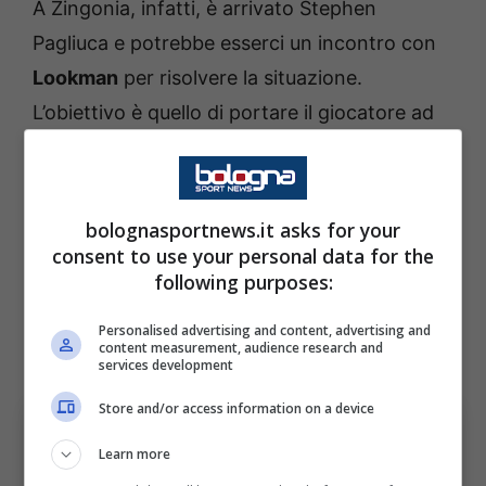
A Zingonia, infatti, è arrivato Stephen
Pagliuca e potrebbe esserci un incontro con
Lookman
per risolvere la situazione.
L’obiettivo è quello di portare il giocatore ad
essere disponibile almeno per la prima parte
della stagione. Come? Contratto con
ingaggio più alto e una
clausola di 40 milioni
bolognasportnews.it asks for your
di euro che potrebbe aprire ad una cessione
consent to use your personal data for the
following purposes:
già durante il
calciomercato
invernale. Una
soluzione che è destinata a stuzzicare molto
Personalised advertising and content, advertising and
content measurement, audience research and
il nigeriano.
services development
Store and/or access information on a device
Learn more