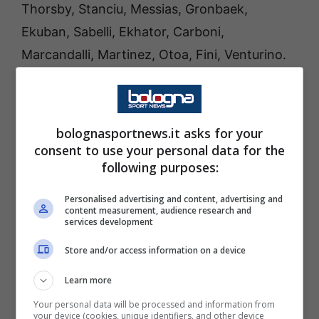
Thorsby, Stanciu, Messias, Gronbaek,
t
y
Ekuban, Sabelli, Ekhator, Carboni,
I
m
Marcandalli, Martinez, Otoa, Fini, Venturino.
a
g
e
s
V
i
bolognasportnews.it asks for your
a
consent to use your personal data for the
O
n
following purposes:
e
F
Personalised advertising and content, advertising and
o
content measurement, audience research and
o
services development
t
b
Store and/or access information on a device
a
l
l
Learn more
)
Your personal data will be processed and information from
your device (cookies, unique identifiers, and other device