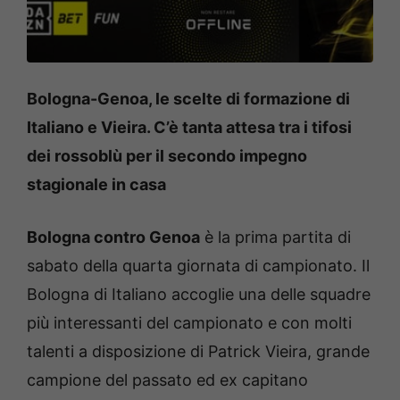
l
t
e
d
a
l
Bologna-Genoa, le scelte di formazione di
p
r
Italiano e Vieira. C’è tanta attesa tra i tifosi
i
m
dei rossoblù per il secondo impegno
o
stagionale in casa
m
i
n
u
Bologna contro Genoa
è la prima partita di
t
o
sabato della quarta giornata di campionato. Il
d
Bologna di Italiano accoglie una delle squadre
e
i
più interessanti del campionato e con molti
d
u
talenti a disposizione di Patrick Vieira, grande
e
c
campione del passato ed ex capitano
l