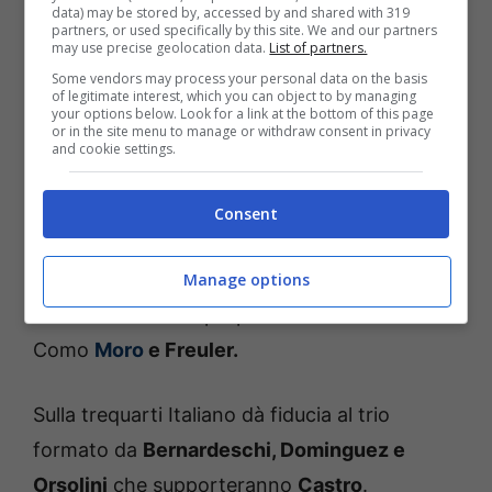
Le scelte di Italiano per la sfida al
data) may be stored by, accessed by and shared with 319
partners, or used specifically by this site. We and our partners
Dall’Ara
may use precise geolocation data.
List of partners.
Some vendors may process your personal data on the basis
of legitimate interest, which you can object to by managing
Italiano
ha deciso di schierare il suo classico
your options below. Look for a link at the bottom of this page
or in the site menu to manage or withdraw consent in privacy
4-2-3-1. In porta il solito
Skorupski
che
and cookie settings.
difenderà i pali con la coppia
Heggem e Vitik
davanti a lui, sulle fasce ci sono
De
Silvestri e
Consent
Miranda
, tra i terzini più offensivi del
campionato italiano. A centrocampo il
Manage options
tecnico rossoblù ripropone il duo visto con il
Como
Moro
e Freuler.
Sulla trequarti Italiano dà fiducia al trio
formato da
Bernardeschi, Dominguez e
Orsolini
che supporteranno
Castro
.