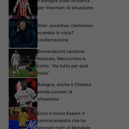
Il Bologna sfida l’Atalanta
per Veerman: la situazione
Inter-Juventus: clamoroso
scambio in vista?
L’indiscrezione
Bernardeschi versione
mezzala, Marocchino è
certo: “Ha tutto per quel
ruolo”
Bologna, anche il Chelsea
sonda Lucumí: la
situazione
Ecco il nuovo Essien: il
centrocampista che ha
stregato tutti al Mondiale