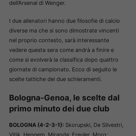
dell’Arsenal di Wenger.
u
b
.
B
I due allenatori hanno due filosofie di calcio
o
diverse ma che si sono dimostrate vincenti
l
o
nel proprio contesto, sarà interessante
g
n
vedere questa sera come andrà a finire e
a
S
come si evolverà la classifica dopo quattro
p
o
giornate di campionato. Ecco di seguito le
r
scelte tattiche dei due schieramenti.
t
N
e
Bologna-Genoa, le scelte dal
w
s
primo minuto dei due club
(
P
h
o
BOLOGNA (4-2-3-1):
Skorupski, De Silvestri,
t
o
Vitik, Heggem, Miranda; Freuler, Moro;