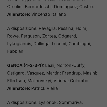
b
Orsolini, Bernardeschi, Dominguez; Castro.
y
A
Allenatore:
Vincenzo Italiano
l
e
s
A disposizione:
Ravaglia, Pessina, Holm,
s
a
Rowe, Ferguson, Zortea, Odgaard,
n
d
Lykogiannis, Dallinga, Lucumì, Cambiaghi,
r
o
Fabbian.
S
a
b
GENOA (4-2-3-1):
Leali; Norton-Cuffy,
a
t
Ostigard, Vasquez, Martin; Frendrup, Masini;
t
i
Ellertson, Malinovskyi, Vitinha; Colombo.
n
Allenatore:
Patrick Vieira
i
/
G
e
A disposizione: Lysionok, Sommariva,
t