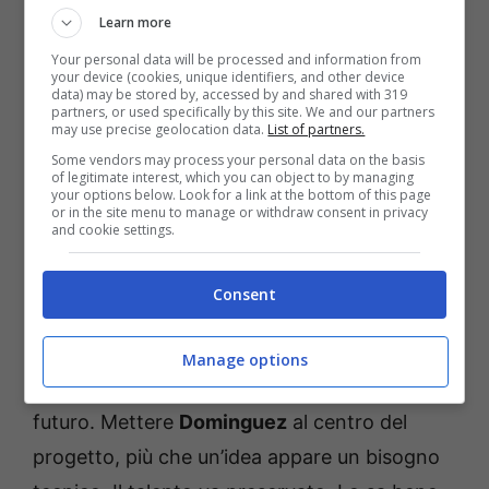
Cambiaghi
, tanto che l’argentino non è
Learn more
ancora sceso in campo neanche per un
Your personal data will be processed and information from
minuto. Ad influire forse anche l’opportunità
your device (cookies, unique identifiers, and other device
data) may be stored by, accessed by and shared with 319
apertasi negli ultimi giorni di un trasferimento
partners, or used specifically by this site. We and our partners
may use precise geolocation data.
List of partners.
alla Roma, poi non concretizzato.
Some vendors may process your personal data on the basis
of legitimate interest, which you can object to by managing
your options below. Look for a link at the bottom of this page
Per lo scarso minutaggio come confessato
or in the site menu to manage or withdraw consent in privacy
and cookie settings.
anche dallo stesso Italiano, il giocatore sta
soffrendo. Le opportunità certamente
Consent
arriveranno, viste le tante competizioni, ma
anche perché il suo è un talento da
Manage options
preservare e su cui costruire il Bologna del
futuro. Mettere
Dominguez
al centro del
progetto, più che un’idea appare un bisogno