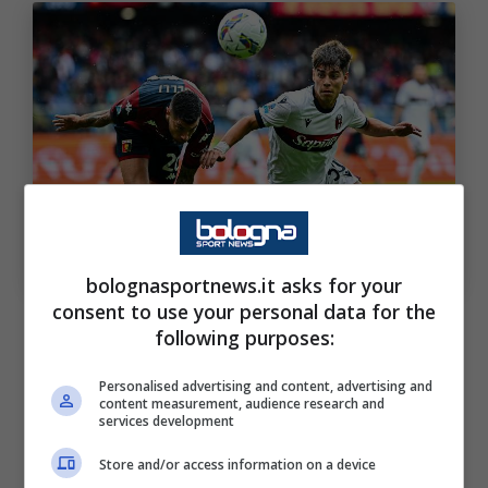
Dall’esordio a Marassi alla possibile quarta panchina
consecutiva: la storia di Benjamin Dominguez. Bologna
Sport News (Photo by Simone Arveda/Getty Images Via
OneFootball)
bolognasportnews.it asks for your
consent to use your personal data for the
Numeri che certificano un talento cristallino
following purposes:
nelle mani di un allenatore molto abile
Personalised advertising and content, advertising and
nell’esaltare gli esterni offensivi. Il mercato
content measurement, audience research and
services development
estivo però ha portato con sé diversi dubbi,
visto l’arrivo di
Rowe
e la conferma di
Store and/or access information on a device