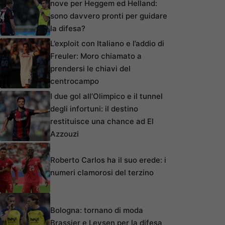
nove per Heggem ed Helland:
sono davvero pronti per guidare
la difesa?
L’exploit con Italiano e l’addio di
Freuler: Moro chiamato a
prendersi le chiavi del
centrocampo
I due gol all’Olimpico e il tunnel
degli infortuni: il destino
restituisce una chance ad El
Azzouzi
Roberto Carlos ha il suo erede: i
numeri clamorosi del terzino
Bologna: tornano di moda
Brassier e Leysen per la difesa