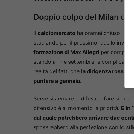
Doppio colpo del Milan dal
Il
calciomercato
ha oramai chiuso i bat
studiando per il prossimo, quello inver
formazione di Max Allegri
per completar
stando a fine settembre, è complicato 
realtà dei fatti che
la dirigenza rossone
puntare a gennaio.
Serve sistemare la difesa, e fare sicura
difensivo è al momento la priorità.
E in 
dal quale potrebbero arrivare due centr
sposerebbero alla perfezione con lo stil