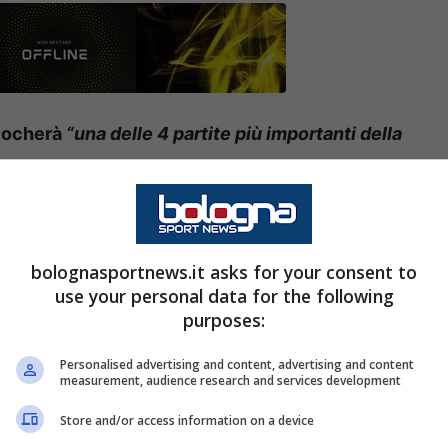
giocherà
“una delle 4 partite più importanti della
opo quello alla prima giornata contro la
di martedì in Coppa Italia contro il Lecce, il
bolognasportnews.it asks for your consent to
ventus, due sfide che potranno dire
use your personal data for the following
purposes:
ne di questa squadra.
Personalised advertising and content, advertising and content
 Stadium
sarà importantissima, non solo per una
measurement, audience research and services development
ercato, visto che proprio dall’Udinese
Store and/or access information on a device
io.