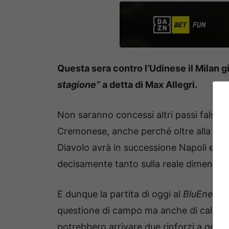
Questa sera contro l’Udinese il Milan 
stagione”
a detta di Max Allegri.
Non saranno concessi altri passi falsi d
Cremonese, anche perché oltre alla sfida 
Diavolo avrà in successione Napoli e Ju
decisamente tanto sulla reale dimensio
E dunque la partita di oggi al
BluEnergy
questione di campo ma anche di calciom
potrebbero arrivare due rinforzi a genna