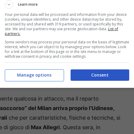
Learn more
Your personal data will be processed and information from your device
l’Udinese
(cookies, unique identifiers, and other device data) may be stored by,
accessed by and shared with 319 partners, or used specifically by this
site. We and our partners may use precise geolocation data.
List of
tenti da quasi un mese, ma il
Milan
già starebbe
partners.
Some vendors may process your personal data on the basis of legitimate
nale, dove bisognerà giusto
ritoccare la
interest, which you can object to by managing your options below. Look
for a link at the bottom of this page or in the site menu to manage or
la in quei reparti dove è carente. Ovviamente,
withdraw consent in privacy and cookie settings.
anche solo provare a fare qualche nome, ma
ra avrebbe già bene in mente su chi andare a
Manage options
Consent
mente qualcosa in attacco, ma il reparto
“soccorso” del Milan arriva proprio l’Udinese,
ali
che per caratteristiche, fisiche e tecniche, si
e di gioco di
Max Allegri
. Questa sera, in