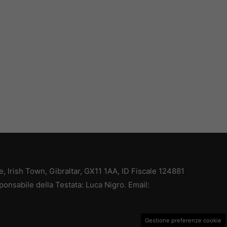
ce, Irish Town, Gibraltar, GX11 1AA, ID Fiscale 124881
ponsabile della Testata: Luca Nigro. Email:
Gestione preferenze cookie