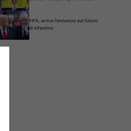
FIFA, arriva l’annuncio sul futuro
di Infantino