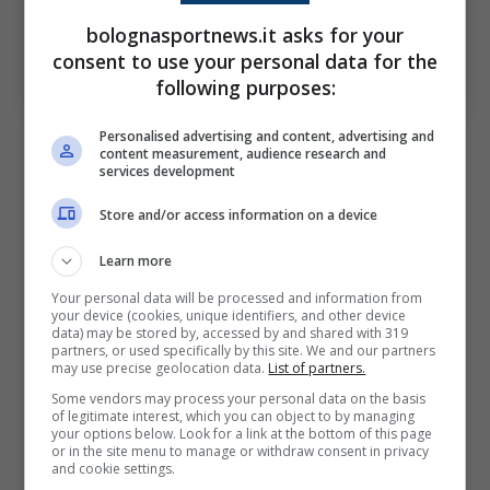
bolognasportnews.it asks for your
Le parole di Calvarese sul rigore in Bologna-Genoa.
consent to use your personal data for the
Bologna Sport News (Photo by Alessandro
following purposes:
Sabattini/Getty Images Via OneFootball)
Personalised advertising and content, advertising and
Poi prosegue la sua analisi: “
I
l pallone arriva
content measurement, audience research and
services development
addirittura da un compagno, Ekuban. La
distanza è ravvicinata, quindi l’impatto è
Store and/or access information on a device
inaspettato. La zona d’impatto è tra la spalla
Learn more
e il gomito, non tra il gomito e il braccio”
Your personal data will be processed and information from
your device (cookies, unique identifiers, and other device
data) may be stored by, accessed by and shared with 319
Le parole di Italiano e Vieira
partners, or used specifically by this site. We and our partners
may use precise geolocation data.
List of partners.
sull’episodio
Some vendors may process your personal data on the basis
of legitimate interest, which you can object to by managing
your options below. Look for a link at the bottom of this page
In merito all’episodio erano intervenuti anche
or in the site menu to manage or withdraw consent in privacy
and cookie settings.
Italiano
e
Vieira
in conferenza stampa.