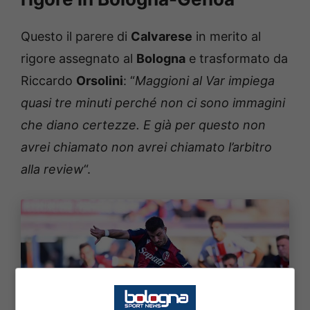
Questo il parere di
Calvarese
in merito al
rigore assegnato al
Bologna
e trasformato da
Riccardo
Orsolini
: “
Maggioni al Var impiega
quasi tre minuti perché non ci sono immagini
che diano certezze. E già per questo non
avrei chiamato non avrei chiamato l’arbitro
alla review
“.