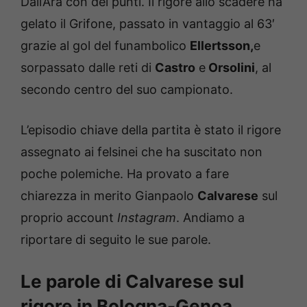
Dall’Ara con dei punti. Il rigore allo scadere ha
gelato il Grifone, passato in vantaggio al 63′
grazie al gol del funambolico
Ellertsson,
e
sorpassato dalle reti di
Castro
e
Orsolini
, al
secondo centro del suo campionato.
L’episodio chiave della partita è stato il rigore
assegnato ai felsinei che ha suscitato non
poche polemiche. Ha provato a fare
chiarezza in merito Gianpaolo
Calvarese
sul
proprio account
Instagram
. Andiamo a
riportare di seguito le sue parole.
Le parole di Calvarese sul
rigore in Bologna-Genoa