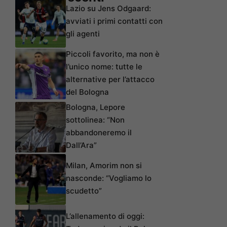
Lazio su Jens Odgaard:
avviati i primi contatti con
gli agenti
Piccoli favorito, ma non è
l’unico nome: tutte le
alternative per l’attacco
del Bologna
Bologna, Lepore
sottolinea: “Non
abbandoneremo il
Dall’Ara”
Milan, Amorim non si
nasconde: “Vogliamo lo
scudetto”
L’allenamento di oggi: