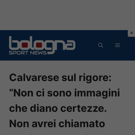
Vai
al
MENU
contenuto
Calvarese sul rigore:
“Non ci sono immagini
che diano certezze.
Non avrei chiamato