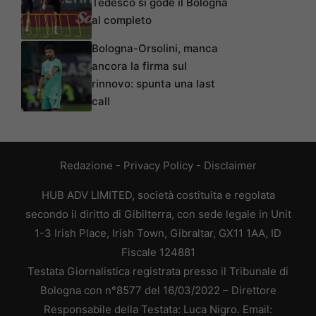
Tedesco si gode il Bologna
al completo
Bologna-Orsolini, manca
ancora la firma sul
rinnovo: spunta una last
call
Redazione
-
Privacy Policy
-
Disclaimer
HUB ADV LIMITED, società costituita e regolata
secondo il diritto di Gibilterra, con sede legale in Unit
1-3 Irish Place, Irish Town, Gibraltar, GX11 1AA, ID
Fiscale 124881
Testata Giornalistica registrata presso il Tribunale di
Bologna con n°8577 del 16/03/2022 – Direttore
Responsabile della Testata: Luca Nigro. Email: