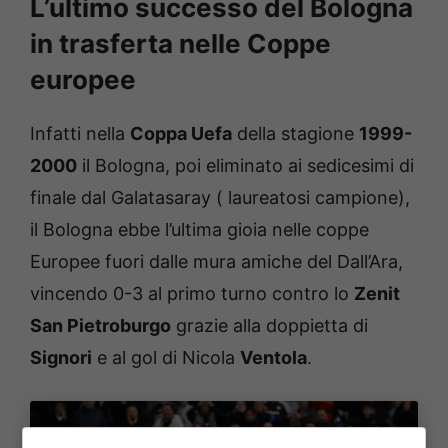
L’ultimo successo del Bologna
in trasferta nelle Coppe
europee
Infatti nella
Coppa Uefa
della stagione
1999-
2000
il Bologna, poi eliminato ai sedicesimi di
finale dal Galatasaray ( laureatosi campione),
il Bologna ebbe l’ultima gioia nelle coppe
Europee fuori dalle mura amiche del Dall’Ara,
vincendo 0-3 al primo turno contro lo
Zenit
San Pietroburgo
grazie alla doppietta di
Signori
e al gol di Nicola
Ventola
.