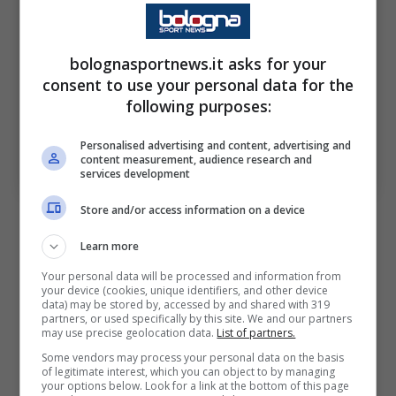
bolognasportnews.it asks for your
consent to use your personal data for the
following purposes:
L’ultimo successo del Bologna in trasferta nelle Coppe
Personalised advertising and content, advertising and
europee. Bologna Sport News (Photo by Dan
content measurement, audience research and
Mullan/Getty Images Via OneFootball)
services development
Store and/or access information on a device
Stasera i ragazzi di Italiano ci hanno provato
e hanno lottato fino all’ultimo, ma non è
Learn more
bastato né per sfatare il tabù né per uscire
Your personal data will be processed and information from
your device (cookies, unique identifiers, and other device
dal Villa Park con un punto, negato dal colpo
data) may be stored by, accessed by and shared with 319
partners, or used specifically by this site. We and our partners
di reni di
Bizot
sul colpo di testa di
Vitik
nei
may use precise geolocation data.
List of partners.
minuti finali. La prestazione nel complesso è
Some vendors may process your personal data on the basis
of legitimate interest, which you can object to by managing
stata positiva, in particolar modo nella
your options below. Look for a link at the bottom of this page