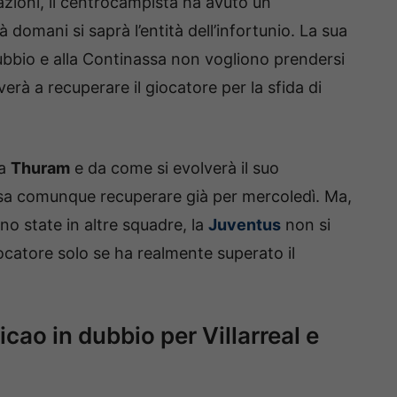
azioni, il centrocampista ha avuto un
domani si saprà l’entità dell’infortunio. La sua
 dubbio e alla Continassa non vogliono prendersi
verà a recuperare il giocatore per la sfida di
da
Thuram
e da come si evolverà il suo
sa comunque recuperare già per mercoledì. Ma,
no state in altre squadre, la
Juventus
non si
iocatore solo se ha realmente superato il
ao in dubbio per Villarreal e