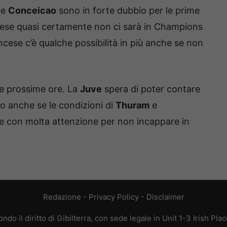
e
Conceicao
sono in forte dubbio per le prime
ghese quasi certamente non ci sarà in Champions
ancese c’è qualche possibilità in più anche se non
le prossime ore. La
Juve
spera di poter contare
po anche se le condizioni di
Thuram
e
 con molta attenzione per non incappare in
Redazione
-
Privacy Policy
-
Disclaimer
do il diritto di Gibilterra, con sede legale in Unit 1-3 Irish Pla