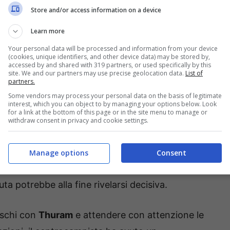
Il francese ha avuto un leggero infortunio e in
Store and/or access information on a device
ore prima di capire meglio l’entità del
Learn more
iderata anche l’importanza che il giocatore ha
Your personal data will be processed and information from your device
(cookies, unique identifiers, and other device data) may be stored by,
to comunque si è delle ipotesi e vedremo magari
accessed by and shared with 319 partners, or used specifically by this
site. We and our partners may use precise geolocation data.
List of
ntrocampista.
partners.
Some vendors may process your personal data on the basis of legitimate
m, come sta il centrocampista
interest, which you can object to by managing your options below. Look
for a link at the bottom of this page or in the site menu to manage or
withdraw consent in privacy and cookie settings.
ato sicuramente imprescindibile per il modo di
rebbe mai a lui. Ma di certo
l’infortunio
patito
Manage options
Consent
con attenzione anche perché siamo in una fase
ta potrebbe alla fine rivelarsi decisiva.
rischi con
Thuram
e attendere con attenzione le