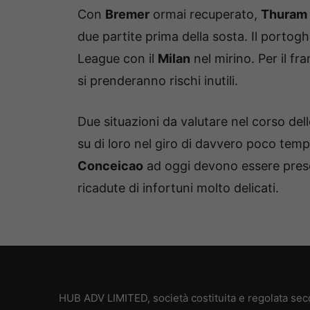
Con
Bremer
ormai recuperato,
Thuram
due partite prima della sosta. Il porto
League con il
Milan
nel mirino. Per il fr
si prenderanno rischi inutili.
Due situazioni da valutare nel corso del
su di loro nel giro di davvero poco tem
Conceicao
ad oggi devono essere prese
ricadute di infortuni molto delicati.
HUB ADV LIMITED, società costituita e regolata secon