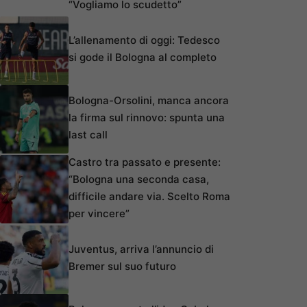
“Vogliamo lo scudetto”
L’allenamento di oggi: Tedesco
si gode il Bologna al completo
Bologna-Orsolini, manca ancora
la firma sul rinnovo: spunta una
last call
Castro tra passato e presente:
“Bologna una seconda casa,
difficile andare via. Scelto Roma
per vincere”
Juventus, arriva l’annuncio di
Bremer sul suo futuro