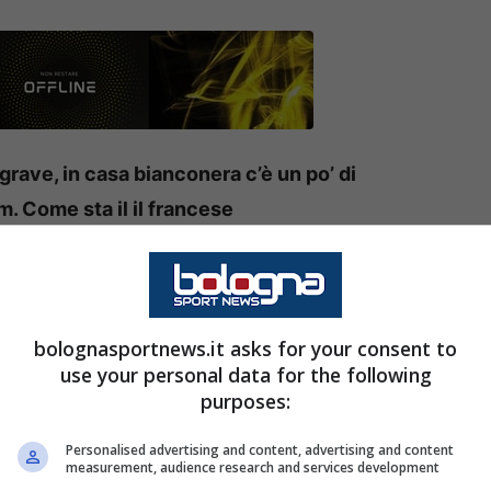
 grave, in casa bianconera c’è un po’ di
. Come sta il il francese
o’ di preoccupazione per le condizioni di
do la ripresa degli allenamenti in casa
ha avuto alcun infortunio. Semplicemente, secondo
bolognasportnews.it asks for your consent to
use your personal data for the following
n colpo al ginocchio che lo ha fatto allarmare e il
purposes:
 una sua presenza da titolare già in Champions
Personalised advertising and content, advertising and content
measurement, audience research and services development