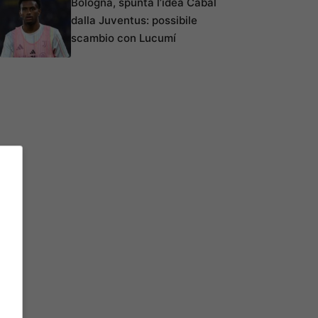
Bologna, spunta l’idea Cabal
dalla Juventus: possibile
scambio con Lucumí