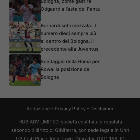
Bologna, come gestire
Odgaard all’asta del Fanta
Bernardeschi mezzala: il
numero dieci sempre più
al centro del Bologna. Il
precedente alla Juventus
Sondaggio della Roma per
Rowe: la posizione del
Bologna
Redazione
-
Privacy Policy
-
Disclaimer
HUB ADV LIMITED, società costituita e regolata
secondo il diritto di Gibilterra, con sede legale in Unit
1-3 Irish Place, Irish Town, Gibraltar, GX11 1AA, ID