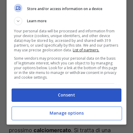
E il nome di
Ramos
è sicuramente da tenere
Store and/or access information on a device
in considerazione per il Milan. In caso di addio
Learn more
di Gimenez, i rossoneri nel prossimo
Your personal data will be processed and information from
your device (cookies, unique identifiers, and other device
calciomercato
dovranno prendere un
data) may be stored by, accessed by and shared with 319
partners, or used specifically by this site. We and our partners
attaccante e il portoghese può essere un’idea
may use precise geolocation data.
List of partners.
soprattutto se il
PSG
dovesse aprire ad una
Some vendors may process your personal data on the basis
of legitimate interest, which you can object to by managing
operazione in prestito. Per il momento siamo
your options below. Look for a link at the bottom of this page
or in the site menu to manage or withdraw consent in privacy
nel campo delle suggestioni e vedremo cosa
and cookie settings.
succederà nel corso delle prossime
settimane.
Consent
Di certo
Ramos
è sulla lista di
Tare
per
Manage options
rinforzare l’attacco del
Milan
nel corso del
prossimo
calciomercato
. Si tratta di una