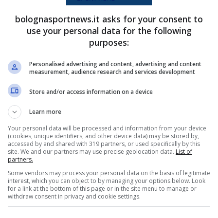
un colpo di reni di Vladimiro
Falcone
ha negato
bolognasportnews.it asks for your consent to
r il consueto discorso dell’alternanza, contro il
use your personal data for the following
ina, ma non è da escludere che Italiano possa
purposes:
nardeschi (titolare contro Genoa e Aston Villa),
Personalised advertising and content, advertising and content
ello Sport
.
measurement, audience research and services development
Store and/or access information on a device
l Friburgo? L’inglese insidia
Learn more
Your personal data will be processed and information from your device
(cookies, unique identifiers, and other device data) may be stored by,
domani sera è dunque quello tra Jonathan
Rowe
e
accessed by and shared with 319 partners, or used specifically by this
site. We and our partners may use precise geolocation data.
List of
er partire dal primo minuto e insidia seriamente
partners.
oli appare leggermente favorito. Non è da
Some vendors may process your personal data on the basis of legitimate
interest, which you can object to by managing your options below. Look
nuto con la presenza dell’inglese nell’undici
for a link at the bottom of this page or in the site menu to manage or
withdraw consent in privacy and cookie settings.
milmente partirebbe titolare dal primo minuto
 debba comunque giocarsi il posto con Benjamin