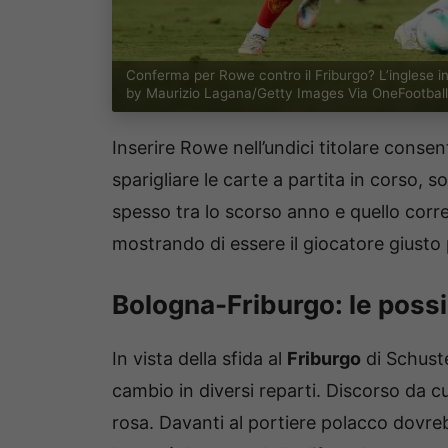
Conferma per Rowe contro il Friburgo? L’inglese i
by Maurizio Lagana/Getty Images Via OneFootball
Inserire Rowe nell’undici titolare conse
sparigliare le carte a partita in corso,
spesso tra lo scorso anno e quello corr
mostrando di essere il giocatore giusto p
Bologna-Friburgo: le possibi
In vista della sfida al
Friburgo
di Schuste
cambio in diversi reparti. Discorso da cu
rosa. Davanti al portiere polacco dovre