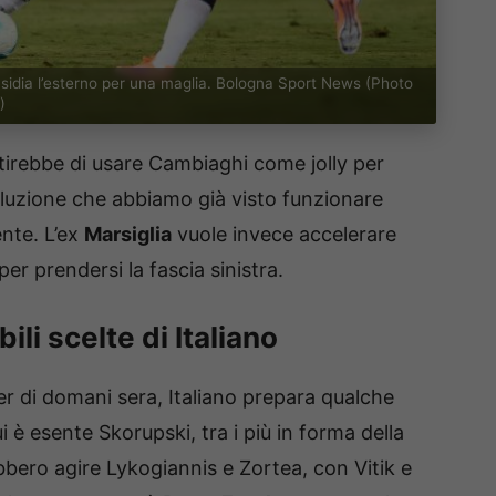
nsidia l’esterno per una maglia. Bologna Sport News (Photo
)
ntirebbe di usare Cambiaghi come jolly per
 soluzione che abbiamo già visto funzionare
ente. L’ex
Marsiglia
vuole invece accelerare
er prendersi la fascia sinistra.
li scelte di Italiano
r di domani sera, Italiano prepara qualche
i è esente Skorupski, tra i più in forma della
bbero agire Lykogiannis e Zortea, con Vitik e