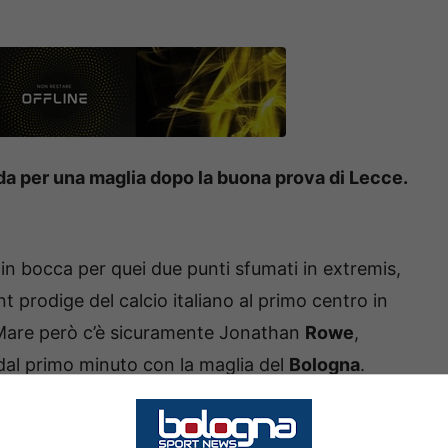
da per una maglia dopo la buona prova di Lecce.
o in bocca per quei due punti sfumati in extremis,
ant prodige del calcio italiano al primo centro in
el Mare però c’è sicuramente Jonathan
Rowe
,
dal primo minuto con la maglia del
Bologna
.
bio tra i più pericolosi della squadra di