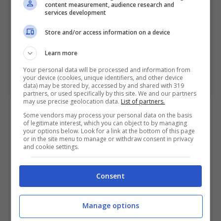
content measurement, audience research and
services development
Store and/or access information on a device
Learn more
Freuler riaffronta una squadra tedesca nella
competizione: a quando risale l’ultima volta. Bologna
Your personal data will be processed and information from
Sport News (Photo by Emilio Andreoli/Getty Images Via
your device (cookies, unique identifiers, and other device
OneFootball)
data) may be stored by, accessed by and shared with 319
partners, or used specifically by this site. We and our partners
may use precise geolocation data.
List of partners.
Nel turno successivo però l’Atalanta di Freuler
Some vendors may process your personal data on the basis
of legitimate interest, which you can object to by managing
affrontò un’altra squadra tedesca, il
Lipsia
,
your options below. Look for a link at the bottom of this page
or in the site menu to manage or withdraw consent in privacy
che sancì l’eliminazione dei nerazzurri a
and cookie settings.
seguito del successo a Bergamo grazie alla
doppietta di
Nkunku
. L’ultimo precedente è
Consent
dunque avverso a Remo Freuler, il quale a
distanza di tre anni si ritroverà davanti
Manage options