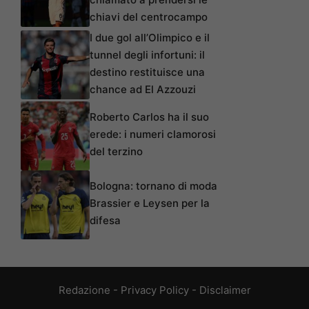
chiavi del centrocampo
I due gol all’Olimpico e il
tunnel degli infortuni: il
destino restituisce una
chance ad El Azzouzi
Roberto Carlos ha il suo
erede: i numeri clamorosi
del terzino
Bologna: tornano di moda
Brassier e Leysen per la
difesa
Redazione
-
Privacy Policy
-
Disclaimer