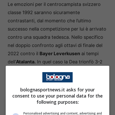
Le emozioni per il centrocampista svizzero
classe 1992 saranno sicuramente
contrastanti, dal momento che l’ultimo
successo nella competizione per lui è arrivato
contro una squadra tedesca. Nello specifico
nel doppio confronto agli ottavi di finale del
2022 contro il
Bayer Leverkusen
ai tempi
dell’
Atalanta.
In quel caso la Dea trionfò 3-2
in casa grazie ai gol di
Malinovskyi e Muriel
(2),
e 0-1 in trasferta grazie al gol di Jeremie
Boga
.
bolognasportnews.it asks for your
consent to use your personal data for the
following purposes:
Personalised advertising and content, advertising and