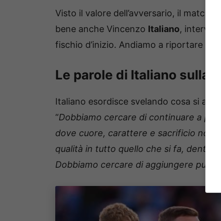
Visto il valore dell’avversario, il matc
bene anche Vincenzo
Italiano
, interven
fischio d’inizio. Andiamo a riportare di s
Le parole di Italiano sulla p
Italiano esordisce svelando cosa si asp
“
Dobbiamo cercare di continuare a propo
dove cuore, carattere e sacrificio non
qualità in tutto quello che si fa, dentr
Dobbiamo cercare di aggiungere punti a 