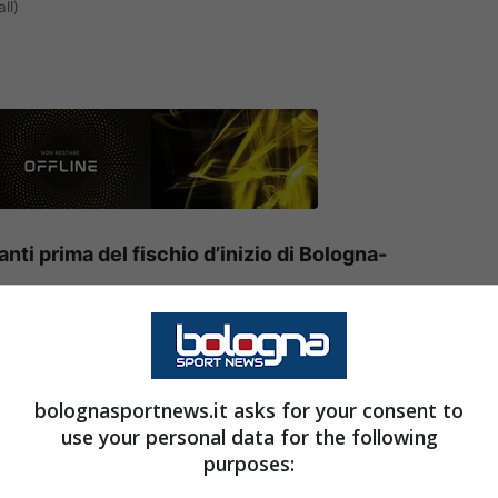
ll)
anti prima del fischio d’inizio di Bologna-
Villa Park contro l’
Aston Villa
di Unai
Emery
, il
ui già da stasera, i rossoblù sono chiamati a
bolognasportnews.it asks for your consent to
r
, un avversario coriaceo che al debutto ha
use your personal data for the following
purposes: