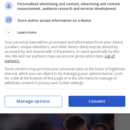
Personalised advertising and content, advertising and content
h non andrà certo sottovalutato, concetto che sa
measurement, audience research and services development
uto ai microfoni di
Sky
pochi istanti prima del
Store and/or access information on a device
eguito le sue parole.
Learn more
artita
Your personal data will be processed and information from your device
(cookies, unique identifiers, and other device data) may be stored by,
accessed by and shared with 319 partners, or used specifically by this
site. We and our partners may use precise geolocation data.
List of
etta dai suoi ragazzi per questo match:
partners.
rre, soprattutto qui in casa, quelle prestazioni
Some vendors may process your personal data on the basis of legitimate
interest, which you can object to by managing your options below. Look
 devono mai mancare. In più bisogna aggiungere
for a link at the bottom of this page or in the site menu to manage or
withdraw consent in privacy and cookie settings.
o le due aree, perché è troppo importante.
questa classifica.”
Manage options
Consent