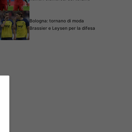
Bologna: tornano di moda
Brassier e Leysen per la difesa