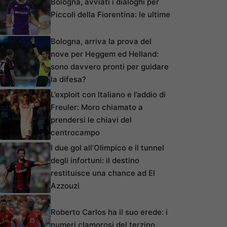
Bologna, avviati i dialoghi per
Piccoli della Fiorentina: le ultime
Bologna, arriva la prova del
nove per Heggem ed Helland:
sono davvero pronti per guidare
la difesa?
L’exploit con Italiano e l’addio di
Freuler: Moro chiamato a
prendersi le chiavi del
centrocampo
I due gol all’Olimpico e il tunnel
degli infortuni: il destino
restituisce una chance ad El
Azzouzi
Roberto Carlos ha il suo erede: i
numeri clamorosi del terzino