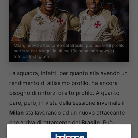
Milan, nuovo attaccante dal Brasile: può essere il profilo
perfetto per Allegri, le ultime (Bolognasportnews.it) –
foto da Instagram
La squadra, infatti, per quanto stia avendo un
rendimento di altissimo profilo, ha ancora
bisogno di rinforzi di alto profilo. A quanto
pare, però, in vista della sessione invernale il
Milan
sta lavorando ad un nuovo attaccante
che arriva direttamente dal
Brasile
. Può
essere lui il profilo perfetto per il reparto