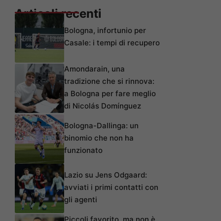
Articoli recenti
Bologna, infortunio per
Casale: i tempi di recupero
Amondarain, una
tradizione che si rinnova:
a Bologna per fare meglio
di Nicolás Domínguez
Bologna-Dallinga: un
binomio che non ha
funzionato
Lazio su Jens Odgaard:
avviati i primi contatti con
gli agenti
Piccoli favorito, ma non è