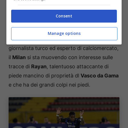
base è di puntare su
Rafa Leao
e
Pulisic
, con
Santiago Gimenez
e
Nkunku
alle loro spalle
Consent
nelle gerarchie. Da questo punto di vista, ci
sono degli sviluppi non di poco conto. Stando
Manage options
a quanto raccontato da
Ekrem Konur
,
giornalista turco ed esperto di calciomercato,
il
Milan
si sta muovendo con interesse sulle
tracce di
Rayan
, talentuoso attaccante di
piede mancino di proprietà dl
Vasco da Gama
e che ha dei grandi colpi nei piedi.