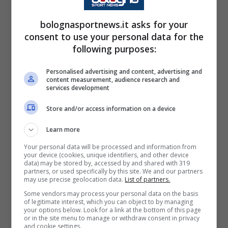
avanzato di
Massimiliano Allegri
e, da questo
punto di vista, arrivano degli sviluppi
bolognasportnews.it asks for your
consent to use your personal data for the
importanti. Si tratta di un calciatore che è
following purposes:
considerato come il
nuovo Edmundo
.
Andiamo a vedere le ultime notizie che
Personalised advertising and content, advertising and
content measurement, audience research and
arrivano da questo punto di vista.
services development
Store and/or access information on a device
Milan, il nuovo Edmundo per
Learn more
Allegri: le ultime notizie che
Your personal data will be processed and information from
arrivano a riguardo
your device (cookies, unique identifiers, and other device
data) may be stored by, accessed by and shared with 319
partners, or used specifically by this site. We and our partners
may use precise geolocation data.
List of partners.
I rossoneri in avanti vantano diverse
Some vendors may process your personal data on the basis
soluzioni, ma si ha la sensazione che
of legitimate interest, which you can object to by managing
your options below. Look for a link at the bottom of this page
qualcosa serva ancora. In tal senso, l’idea di
or in the site menu to manage or withdraw consent in privacy
and cookie settings.