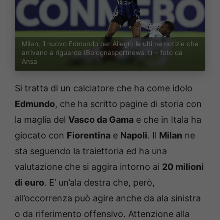
Milan, il nuovo Edmundo per Allegri: le ultime notizie che
arrivano a riguardo (Bolognasportnews.it) – foto da
Ansa
Si tratta di un calciatore che ha come idolo
Edmundo
, che ha scritto pagine di storia con
la maglia del
Vasco da Gama
e che in Itala ha
giocato con
Fiorentina
e
Napoli
. Il
Milan
ne
sta seguendo la traiettoria ed ha una
valutazione che si aggira intorno ai
20 milioni
di euro
. E’ un’ala destra che, però,
all’occorrenza può agire anche da ala sinistra
o da riferimento offensivo. Attenzione alla