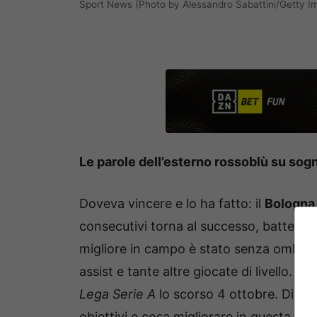
Sport News (Photo by Alessandro Sabattini/Getty I
Le parole dell’esterno rossoblù su sogni
Doveva vincere e lo ha fatto: il
Bologna
consecutivi torna al successo, battendo 
migliore in campo è stato senza ombra 
assist e tante altre giocate di livello. Lo
Lega Serie A
lo scorso 4 ottobre. Diversi 
obiettivi e cosa migliorare in questa st