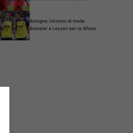
Bologna: tornano di moda
Brassier e Leysen per la difesa