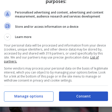
purposes:
Personalised advertising and content, advertising and content
measurement, audience research and services development
a nuova stagione e gli obiettivi
Store and/or access information on a device
Learn more
izio di questa nuova stagione: “
Sicuramente ci
Your personal data will be processed and information from your device
(cookies, unique identifiers, and other device data) may be stored by,
sono arrivati hanno portato grande intensità e
accessed by and shared with 319 partners, or used specifically by this
site. We and our partners may use precise geolocation data.
List of
n il tempo si integreranno ancor di più e ci
partners.
Some vendors may process your personal data on the basis of legitimate
iguarda me, mi auguro di aver ancor più spazio
interest, which you can object to by managing your options below. Look
for a link at the bottom of this page or in the site menu to manage or
unio non era facile prendere minuti ma sono
withdraw consent in privacy and cookie settings.
come sto lavorando
“.
Manage options
Consent