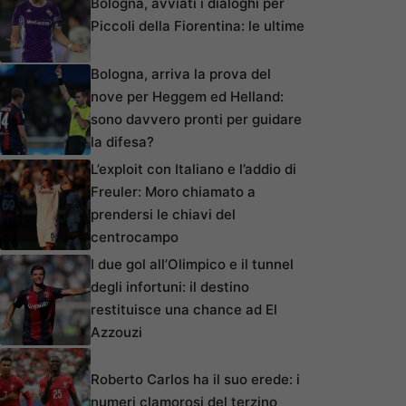
Bologna, avviati i dialoghi per
Piccoli della Fiorentina: le ultime
Bologna, arriva la prova del
nove per Heggem ed Helland:
sono davvero pronti per guidare
la difesa?
L’exploit con Italiano e l’addio di
Freuler: Moro chiamato a
prendersi le chiavi del
centrocampo
I due gol all’Olimpico e il tunnel
degli infortuni: il destino
restituisce una chance ad El
Azzouzi
Roberto Carlos ha il suo erede: i
numeri clamorosi del terzino