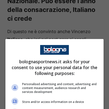
Nazionale. Può essere l’anno
della consacrazione, Italiano
ci crede
Di questo ne è convinto anche Vincenzo
Italiano
, che ieri nel post gara ai canali
ufficiali del club, ha evidenziato questo
aspetto, dedicando un pensiero speciale al
bolognasportnews.it asks for your
proprio esterno, al primo gol in questo
consent to use your personal data for the
campionato, arrivato per giunta dopo la
following purposes:
prima meritatissima convocazione in
Personalised advertising and content, advertising and
Nazionale.
content measurement, audience research and
services development
Store and/or access information on a device