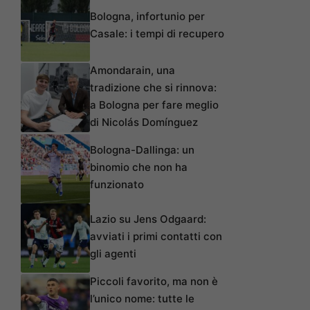
Bologna, infortunio per
Casale: i tempi di recupero
Amondarain, una
tradizione che si rinnova:
a Bologna per fare meglio
di Nicolás Domínguez
Bologna-Dallinga: un
binomio che non ha
funzionato
Lazio su Jens Odgaard:
avviati i primi contatti con
gli agenti
Piccoli favorito, ma non è
l’unico nome: tutte le