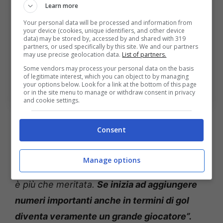
Learn more
Your personal data will be processed and information from
your device (cookies, unique identifiers, and other device
data) may be stored by, accessed by and shared with 319
partners, or used specifically by this site. We and our partners
may use precise geolocation data.
List of partners.
L’esterno si prende Bologna e Nazionale. Può essere
Some vendors may process your personal data on the basis
l’anno della consacrazione, Italiano ci crede. Bologna
of legitimate interest, which you can object to by managing
your options below. Look for a link at the bottom of this page
Sport News (Photo by Alessandro Sabattini/Getty
or in the site menu to manage or withdraw consent in privacy
Images Via OneFootball)
and cookie settings.
Questo il commento di
Italiano
riguardo alle
Consent
potenzialità di Nicolò: “
Oggi spendo una
parola speciale per Nicolò Cambiaghi, è in
Manage options
grande crescita e la convocazione con l’Italia
è più che meritata.
Se inizia ad aggiungere
numeri importanti anche in termini di gol
diventa veramente un grande giocatore”.