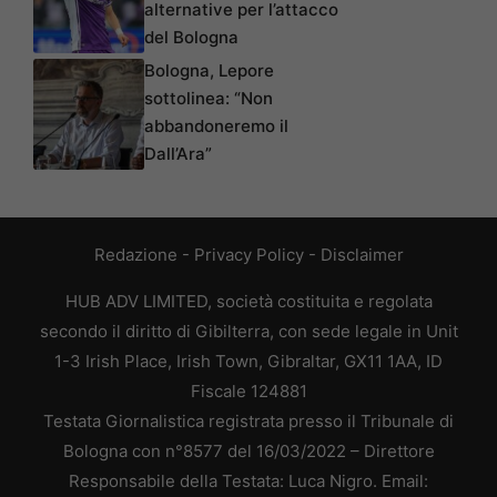
alternative per l’attacco
del Bologna
Bologna, Lepore
sottolinea: “Non
abbandoneremo il
Dall’Ara”
Redazione
-
Privacy Policy
-
Disclaimer
HUB ADV LIMITED, società costituita e regolata
secondo il diritto di Gibilterra, con sede legale in Unit
1-3 Irish Place, Irish Town, Gibraltar, GX11 1AA, ID
Fiscale 124881
Testata Giornalistica registrata presso il Tribunale di
Bologna con n°8577 del 16/03/2022 – Direttore
Responsabile della Testata: Luca Nigro. Email: