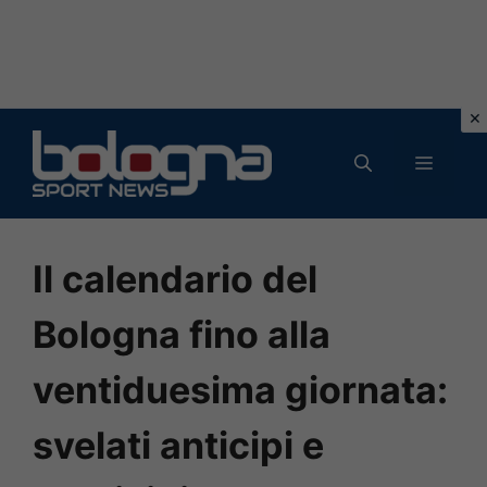
Vai
al
MENU
contenuto
Il calendario del
Bologna fino alla
ventiduesima giornata:
svelati anticipi e