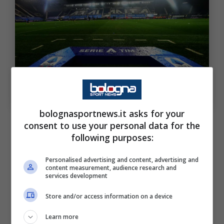
Gli appuntamenti del Bologna fino alla ventiduesima
giornata. Bolognasportnews (Photo by Pier Marco
Tacca/Getty Images Via One Football)
bolognasportnews.it asks for your
Il calendario del Bologna: la
consent to use your personal data for the
following purposes:
nota del club
Personalised advertising and content, advertising and
Andiamo a riportare di seguito il contenuto
content measurement, audience research and
services development
della stessa:
Store and/or access information on a device
Learn more