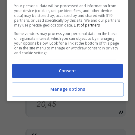
La LegaSerieA ha diramato
Your personal data will be processed and information from
your device (cookies, unique identifiers, and other device
il calendario di anticipi e
data) may be stored by, accessed by and shared with 319
partners, or used specifically by this site. We and our partners
posticipi di campionato fino
may use precise geolocation data.
List of partners.
Some vendors may process your personal data on the basis
alla 12° giornata. In
of legitimate interest, which you can object to by managing
your options below. Look for a link at the bottom of this page
particolare:
or in the site menu to manage or withdraw consent in privacy
and cookie settings.
Consent
13°, #BFCCremonese,
Manage options
lunedì 1 dicembre, ore
20,45