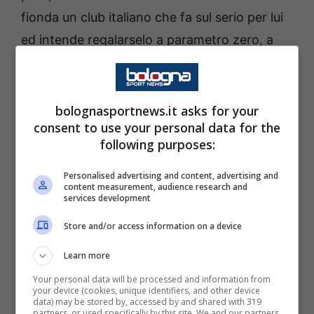
fionda un club italiano che fa sul serio per lui
ed intende regalarselo a parametro zero, a
condizioni economiche che sono
praticamente irripetibili. Andiamo a vedere le
ultime notizie
che arrivano da questo punto
bolognasportnews.it asks for your
consent to use your personal data for the
di vista dal momento che si tratta di un
following purposes:
qualcosa di significativo e di totalmente
inatteso.
Personalised advertising and content, advertising and
content measurement, audience research and
services development
Maignan in Serie A ma via dal
Store and/or access information on a device
Milan: colpo di scena nel suo
Learn more
futuro
Your personal data will be processed and information from
your device (cookies, unique identifiers, and other device
data) may be stored by, accessed by and shared with 319
Classe 1995
, è nel momento di massima
partners, or used specifically by this site. We and our partners