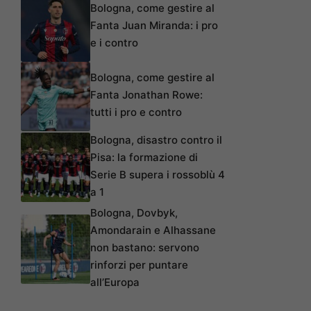
Bologna, come gestire al
Fanta Juan Miranda: i pro
e i contro
Bologna, come gestire al
Fanta Jonathan Rowe:
tutti i pro e contro
Bologna, disastro contro il
Pisa: la formazione di
Serie B supera i rossoblù 4
a 1
Bologna, Dovbyk,
Amondarain e Alhassane
non bastano: servono
rinforzi per puntare
all’Europa