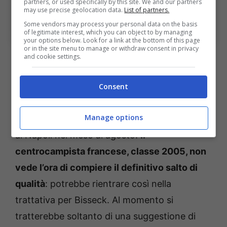
partners, or used specifically by this site. We and our partners
may use precise geolocation data.
List of partners.
Scambio in casa Inter: grazie a Bisseck – Ansa –
Some vendors may process your personal data on the basis
bolognasportnews.it
of legitimate interest, which you can object to by managing
your options below. Look for a link at the bottom of this page
or in the site menu to manage or withdraw consent in privacy
and cookie settings.
Negli ultimi mesi con la maglia del
Consent
Francoforte si sta mettendo in luce, Jean-
Manage options
Mattéo Bahoya, che è stato accostato anche
al Napoli nel mese di agosto.
Il
centrocampista francese, classe 2005, non
vede l’ora di compiere il definitivo salto di
qualità
: potrebbe rientrare così nella
trattativa per Bisseck. Al momento si
tratterebbe soltanto di una suggestione di