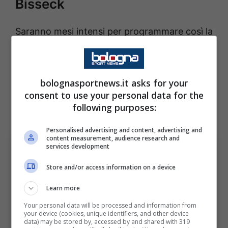
Bisseck
Saranno mesi intensi per programmare così la
prossima campagna acquisti in casa
nerazzurra.
Ecco la nuova mossa strategica
per ambire a grandi palcoscenici
: Bisseck è
bolognasportnews.it asks for your
consent to use your personal data for the
la chiave per la nuova operazione di
following purposes:
calciomercato.
Personalised advertising and content, advertising and
content measurement, audience research and
services development
Store and/or access information on a device
Learn more
Your personal data will be processed and information from
your device (cookies, unique identifiers, and other device
data) may be stored by, accessed by and shared with 319