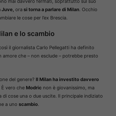
ono mai davvero fermati, soprattutto sul suo
a Juve,
ora
si torna a parlare di Milan
. Occhio
mbiare le cose per l’ex Brescia.
Milan e lo scambio
 così il giornalista Carlo Pellegatti ha definito
n amore che – non esclude – potrebbe presto
ione del genere?
Il Milan ha investito davvero
. È vero che
Modric
non è giovanissimo, ma
di cose una o due uscite. Il principale indiziato
he a uno
scambio
.