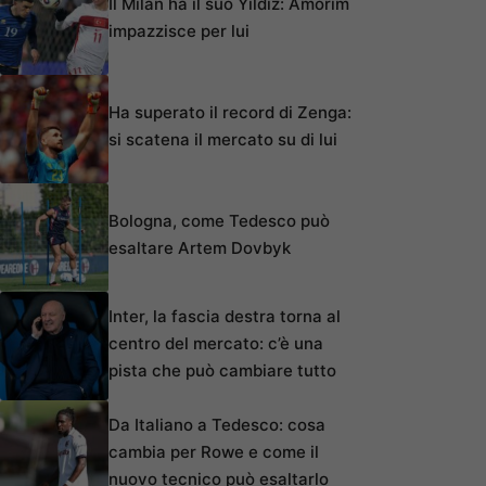
Il Milan ha il suo Yildiz: Amorim
impazzisce per lui
Ha superato il record di Zenga:
si scatena il mercato su di lui
Bologna, come Tedesco può
esaltare Artem Dovbyk
Inter, la fascia destra torna al
centro del mercato: c’è una
pista che può cambiare tutto
Da Italiano a Tedesco: cosa
cambia per Rowe e come il
nuovo tecnico può esaltarlo