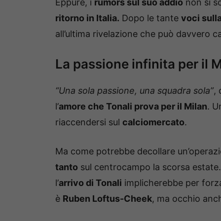
Eppure, i
rumors sul suo addio
non si s
ritorno in Italia.
Dopo le tante
voci sull
all’ultima rivelazione che può davvero ca
La passione infinita per il 
“Una sola passione, una squadra sola”
,
l’
amore che Tonali prova per il Milan
. U
riaccendersi sul
calciomercato
.
Ma come potrebbe decollare un’operaz
tanto
sul centrocampo la scorsa estate
l’
arrivo di Tonali
implicherebbe per forza 
è
Ruben Loftus-Cheek
, ma occhio anc