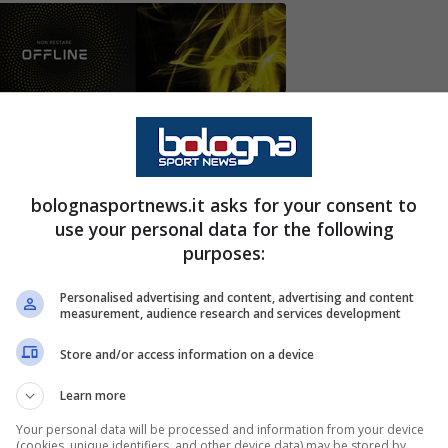
 amati: spunta una suggestione per il suo
no scambio
bolognasportnews.it asks for your consent to
giri immensi e poi ritornano.
Sandro Tonali
use your personal data for the following
purposes:
ilan
per tanti anni. In lui incarnava i valori del
 poteva davvero fare le fortune della società.
Personalised advertising and content, advertising and content
measurement, audience research and services development
ti non sono mancati.
Store and/or access information on a device
ppo alta per non essere accettata da una
Learn more
a aperto al Milan e in molti pensano che sia stato
Your personal data will be processed and information from your device
fatto la valigia,
ha visto salire sensibilmente il
(cookies, unique identifiers, and other device data) may be stored by,