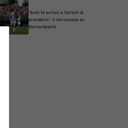
“Anni fa scrissi a Sartori di
prenderlo”: il retroscena su
Bernardeschi