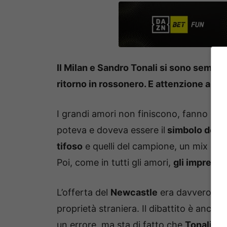
Il Milan e Sandro Tonali si sono sempre
ritorno in rossonero. E attenzione a u
I grandi amori non finiscono, fanno dei 
poteva e doveva essere il
simbolo del M
tifoso
e quelli del campione, un mix che
Poi, come in tutti gli amori,
gli imprevis
L’offerta del
Newcastle
era davvero tro
proprietà straniera. Il dibattito è ancor
un errore, ma sta di fatto che
Tonali ha 