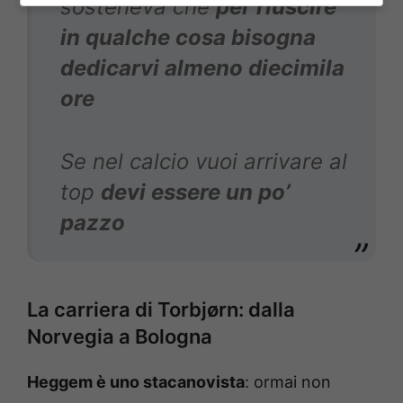
sosteneva che
per riuscire
in qualche cosa bisogna
dedicarvi almeno diecimila
ore
Se nel calcio vuoi arrivare al
top
devi essere un po’
pazzo
La carriera di Torbjørn: dalla
Norvegia a Bologna
Heggem è uno stacanovista
: ormai non