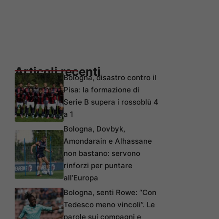
Articoli recenti
Bologna, disastro contro il
Pisa: la formazione di
Serie B supera i rossoblù 4
a 1
Bologna, Dovbyk,
Amondarain e Alhassane
non bastano: servono
rinforzi per puntare
all’Europa
Bologna, senti Rowe: “Con
Tedesco meno vincoli”. Le
parole sui compagni e