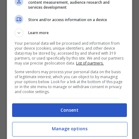
content measurement, audience research and
facilitato nel mio percorso
services development
ma mi hanno sempre posto
Store and/or access information on a device
una condizione: noi ti
Learn more
aiutiamo nella tua passione
Your personal data will be processed and information from
ma tu
devi dare sempre il
your device (cookies, unique identifiers, and other device
data) may be stored by, accessed by and shared with 319
partners, or used specifically by this site. We and our partners
cento per cento
may use precise geolocation data.
List of partners.
Some vendors may process your personal data on the basis
of legitimate interest, which you can object to by managing
your options below. Look for a link at the bottom of this page
or in the site menu to manage or withdraw consent in privacy
E lui lo ha sempre dato, fin da bambino:
and cookie settings.
Consent
Mi ispiro a Ander
Ericsson
,
Manage options
lo psicologo svedese che