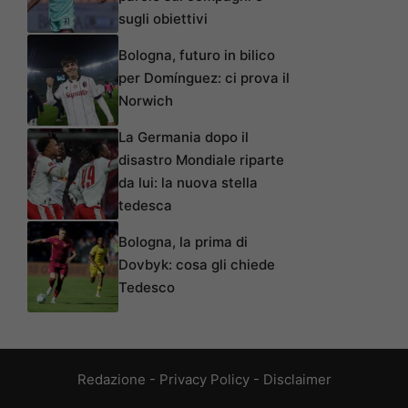
sugli obiettivi
Bologna, futuro in bilico
per Domínguez: ci prova il
Norwich
La Germania dopo il
disastro Mondiale riparte
da lui: la nuova stella
tedesca
Bologna, la prima di
Dovbyk: cosa gli chiede
Tedesco
Redazione
-
Privacy Policy
-
Disclaimer