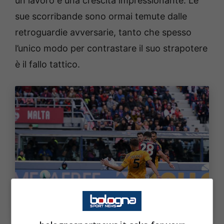
un lavoro e una crescita impressionante. Le
sue scorribande sono ormai temute dalle
retroguardie avversarie, tanto che spesso
l’unico modo per contrastare il suo strapotere
è il fallo tattico.
Cambiaghi tra i migliori del campionato: la statistica.
Bologna Sport News (Photo by Alessandro
Sabattini/Getty Images Via OneFootball)