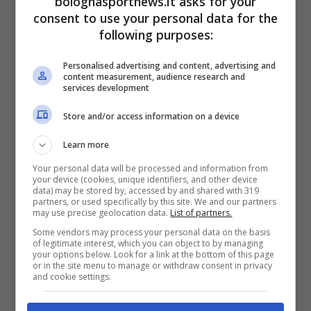
bolognasportnews.it asks for your
Non è quindi un caso che l’
esterno del
consent to use your personal data for the
following purposes:
Bologna sia il primo giocatore per falli subiti
dell’intera Serie A (20)
, gli stessi di Mattia
Personalised advertising and content, advertising and
content measurement, audience research and
Zaccagni
e Manu
Koné
. Una statistica che
services development
attesta il suo spessore tecnico e la sua qualità
Store and/or access information on a device
nell’uno contro uno, ormai una costante nelle
sue partite. In questa speciale classifica
Learn more
Nicolò ha messo alle sue spalle top player del
Your personal data will be processed and information from
your device (cookies, unique identifiers, and other device
nostro campionato come
McTominay
(a
data) may be stored by, accessed by and shared with 319
partners, or used specifically by this site. We and our partners
quota 18) e
Nico Paz
(dodicesimo con 12 falli
may use precise geolocation data.
List of partners.
Some vendors may process your personal data on the basis
subiti).
of legitimate interest, which you can object to by managing
your options below. Look for a link at the bottom of this page
or in the site menu to manage or withdraw consent in privacy
Un’ulteriore crescita negli ultimi quindici-venti
and cookie settings.
metri renderebbe Nicolò un giocatore