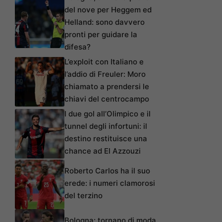
del nove per Heggem ed
Helland: sono davvero
pronti per guidare la
difesa?
L’exploit con Italiano e
l’addio di Freuler: Moro
chiamato a prendersi le
chiavi del centrocampo
I due gol all’Olimpico e il
tunnel degli infortuni: il
destino restituisce una
chance ad El Azzouzi
Roberto Carlos ha il suo
erede: i numeri clamorosi
del terzino
Bologna: tornano di moda