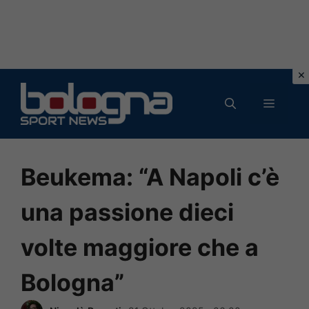
Vai
al
MENU
contenuto
Beukema: “A Napoli c’è
una passione dieci
volte maggiore che a
Bologna”