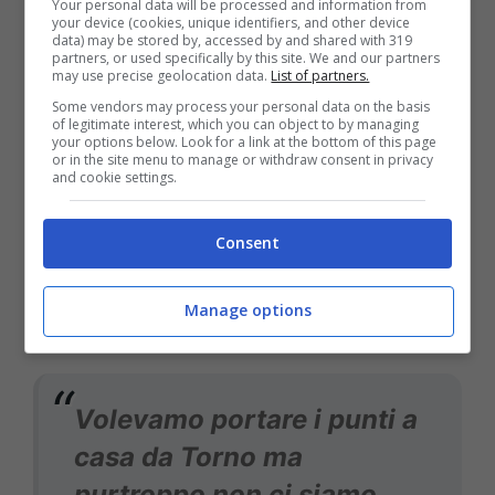
Your personal data will be processed and information from
calcio olandese offensivo.
your device (cookies, unique identifiers, and other device
data) may be stored by, accessed by and shared with 319
Noi dobbiamo stare attenti
partners, or used specifically by this site. We and our partners
may use precise geolocation data.
List of partners.
e se riusciamo a farlo
Some vendors may process your personal data on the basis
of legitimate interest, which you can object to by managing
possiamo fare una grande
your options below. Look for a link at the bottom of this page
or in the site menu to manage or withdraw consent in privacy
prestazione.
and cookie settings.
Consent
Beukema
poi parla anche del momento dei
Manage options
suoi compagni dopo la sconfitta di Torino:
Volevamo portare i punti a
casa da Torno ma
purtroppo non ci siamo