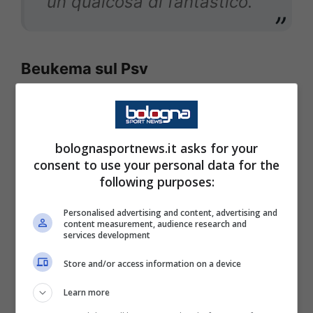
un qualcosa di fantastico.
Beukema sul Psv
Ho giocato in questo stadio
bolognasportnews.it asks for your
due volte e ci sono state
consent to use your personal data for the
due belle vittorie, speriamo
following purposes:
che possa aggiungerne
Personalised advertising and content, advertising and
content measurement, audience research and
un’altra
.
Sappiamo che il
services development
PSV ha grande qualità
Store and/or access information on a device
soprattutto quando hanno
Learn more
la palla. Fanno il tipico