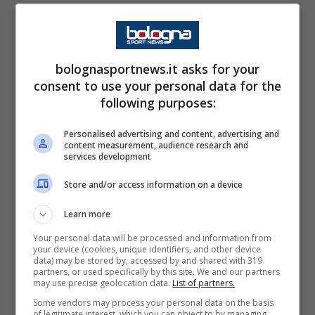
potrebbe persino raggiungere la
posizione
numero 8
.
bolognasportnews.it asks for your
Più difficile da raggiungere nel 2026, ma
consent to use your personal data for the
comunque
abbordabile per un futuro
following purposes:
prossimo la top 5
: se Orsolini dovesse
Personalised advertising and content, advertising and
proseguire su questi ritmi anche nei prossimi
content measurement, audience research and
services development
2 o 3 anni supererebbe senza problemi
Cervellati
(86),
Maini
(89) e
Savoldi
(96).
Store and/or access information on a device
Leggermente più lontani quattro mostri sacri
Learn more
del calcio bolognese, tutti sopra quota 100:
Your personal data will be processed and information from
your device (cookies, unique identifiers, and other device
Pivatelli
(105),
Schiavio
(109),
Pascutti
(130)
data) may be stored by, accessed by and shared with 319
partners, or used specifically by this site. We and our partners
e Carlo
Reguzzoni
, in prima posizione con
may use precise geolocation data.
List of partners.
141 reti
.
Some vendors may process your personal data on the basis
of legitimate interest, which you can object to by managing