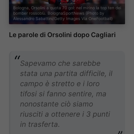
Bologna, Orsolini a quota 70 gol: nel mirino la top ten dei
bomber rossoblù. BolognaSportNews (Photo by
Alessandro Sabattini/Getty Images Via OneFootball)
Le parole di Orsolini dopo Cagliari
Sapevamo che sarebbe
stata una partita difficile, il
campo è stretto e i loro
tifosi si fanno sentire, ma
nonostante ciò siamo
riusciti a ottenere i 3 punti
in trasferta.