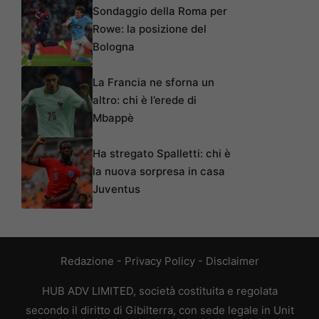
Sondaggio della Roma per
Rowe: la posizione del
Bologna
La Francia ne sforna un
altro: chi è l’erede di
Mbappè
Ha stregato Spalletti: chi è
la nuova sorpresa in casa
Juventus
Redazione
-
Privacy Policy
-
Disclaimer
HUB ADV LIMITED, società costituita e regolata
secondo il diritto di Gibilterra, con sede legale in Unit