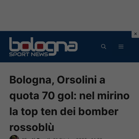
Vai
al
MENU
contenuto
Bologna, Orsolini a
quota 70 gol: nel mirino
la top ten dei bomber
rossoblù