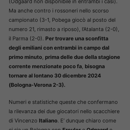
(Odgaard non disponibile in entrambi i casi).
Ma anche contro i rossoneri nello scorso
campionato (3-1, Pobega giocò al posto del
numero 21, rimasto a riposo), l’Atalanta (2-0),
il Parma (2-0).
Per trovare una sconfitta
degli emiliani con entrambi in campo dal
primo minuto
,
prima delle due della stagione
corrente menzionate poco fa
,
bisogna
tornare al lontano 30 dicembre 2024
(Bologna-Verona 2-3).
Numeri e statistiche queste che confermano
la rilevanza dei due giocatori nello scacchiere
di Vincenzo
Italiano
. E’ dunque chiaro come
ci sia un Bologna con
Freuler
e
Odgaard
e