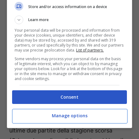
momentaneo vantaggio. Senza di loro si è
Store and/or access information on a device
vista una squadra lenta, prevedibile e in
Learn more
difficoltà. Andando a ritroso nel tempo si può
Your personal data will be processed and information from
notare come
in molte sconfitte degli
your device (cookies, unique identifiers, and other device
data) may be stored by, accessed by and shared with 319
emiliani, uno dei due, per i motivi più
partners, or used specifically by this site. We and our partners
may use precise geolocation data.
List of partners.
disparati, fosse stato escluso dall’undici
Some vendors may process your personal data on the basis
iniziale.
Sintomo di come la loro presenza in
of legitimate interest, which you can object to by managing
your options below. Look for a link at the bottom of this page
contemporanea sul manto verde garantisca
or in the site menu to manage or withdraw consent in privacy
and cookie settings.
maggiore sicurezza a tutta la squadra.
Consent
E’ successo quest’anno a San Siro contro il
Milan
(sconfitta 1-0, Odgaard fuori dall’ undici
Manage options
titolare), con il Genoa e la Fiorentina nelle
ultime due partite della stagione scorsa