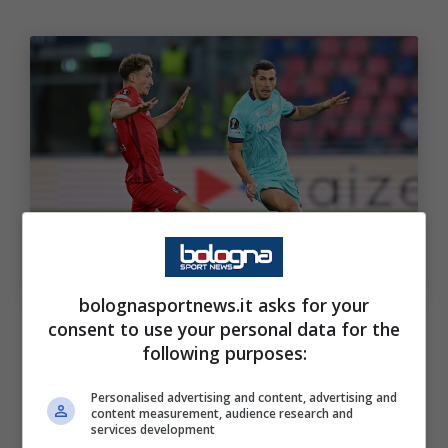
Freuler e Odgaard gli imprescindibili del Bologna: cosa
dicono i numeri. Bologna Sport News (Photo by
Alessandro Sabattini/Getty Images Via OneFootball)
bolognasportnews.it asks for your
consent to use your personal data for the
La
partita del Via del Mare contro il Lecce
following purposes:
(pareggiata 2-2) è senza dubbio l’emblema
:
lo svizzero è stato preservato mentre il
Personalised advertising and content, advertising and
content measurement, audience research and
danese è subentrato nella ripresa siglando il
services development