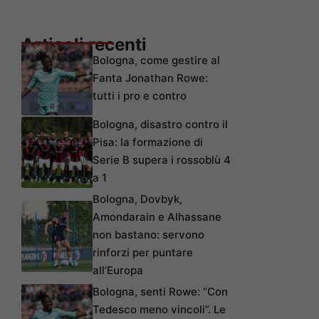
Articoli recenti
Bologna, come gestire al
Fanta Jonathan Rowe:
tutti i pro e contro
Bologna, disastro contro il
Pisa: la formazione di
Serie B supera i rossoblù 4
a 1
Bologna, Dovbyk,
Amondarain e Alhassane
non bastano: servono
rinforzi per puntare
all’Europa
Bologna, senti Rowe: “Con
Tedesco meno vincoli”. Le