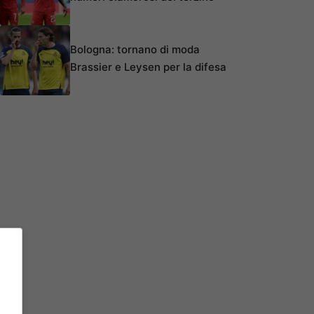
Bologna: tornano di moda
Brassier e Leysen per la difesa