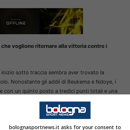
ù che vogliono ritornare alla vittoria contro i
inizio sotto traccia sembra aver trovato la
solo. Nonostante gli addii di Beukema e Ndoye, i
 con un quinto posto a tredici punti totali e una
hampions, oltre un meno tre dal primo posto.
er ragioni diversi stanno vivendo una serie di
bolognasportnews.it asks for your consent to
.