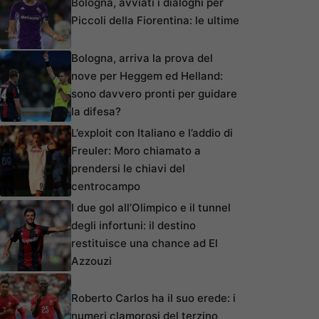
Bologna, avviati i dialoghi per
Piccoli della Fiorentina: le ultime
Bologna, arriva la prova del
nove per Heggem ed Helland:
sono davvero pronti per guidare
la difesa?
L’exploit con Italiano e l’addio di
Freuler: Moro chiamato a
prendersi le chiavi del
centrocampo
I due gol all’Olimpico e il tunnel
degli infortuni: il destino
restituisce una chance ad El
Azzouzi
Roberto Carlos ha il suo erede: i
numeri clamorosi del terzino