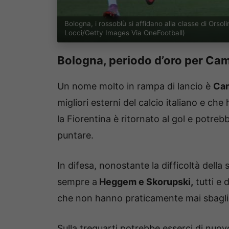
Bologna, i rossoblù si affidano alla classe di Orso
Locci/Getty Images Via OneFootball)
Bologna, periodo d’oro per Ca
Un nome molto in rampa di lancio è
Cam
migliori esterni del calcio italiano e ch
la Fiorentina è ritornato al gol e potreb
puntare.
In difesa, nonostante la difficoltà della 
sempre a
Heggem e Skorupski,
tutti e
che non hanno praticamente mai sbaglia
Sulla trequarti potrebbe esserci di nuov