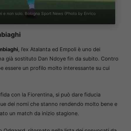
lini e non solo. Bologna Sport News (Photo by Enrico
mbiaghi
biaghi
, l’ex Atalanta ed Empoli è uno dei
e ha già sostituto Dan Ndoye fin da subito. Contro
be essere un profilo molto interessante su cui
sfida con la Fiorentina, si può dare fiducia
 due dei nomi che stanno rendendo molto bene e
to un match da inizio stagione.
o Odgaard, ritornato nella lista dei convocati da