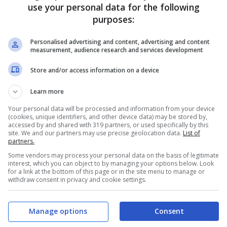
use your personal data for the following
purposes:
ano alla classe di Orsolini e non
Personalised advertising and content, advertising and content
measurement, audience research and services development
otenziale macchina da bonus tra assist e gol.
Store and/or access information on a device
nieri al momento c’è
Riccardo Orsolini
, ala
Learn more
anda tutti dall’alto con cinque reti in
Serie A.
Your personal data will be processed and information from your device
(cookies, unique identifiers, and other device data) may be stored by,
accessed by and shared with 319 partners, or used specifically by this
olo tra i propri fantallenatori e al momento sta
site. We and our partners may use precise geolocation data.
List of
partners.
panchina, come ha fatto nell’ultima sfida di
Some vendors may process your personal data on the basis of legitimate
interest, which you can object to by managing your options below. Look
for a link at the bottom of this page or in the site menu to manage or
withdraw consent in privacy and cookie settings.
ndendo un palo e sprecando una grossa
Il consiglio è comunque quello di schierarlo al
Manage options
Consent