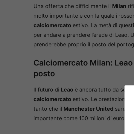
Una offerta che difficilmente il
Milan
rif
molto importante e con la quale i rosson
calciomercato
estivo. La metà di questi
per andare a prendere l’erede di Leao. U
prenderebbe proprio il posto del porto
Calciomercato Milan: Leao i
posto
Il futuro di
Leao
è ancora tutto da scrive
calciomercato
estivo. Le prestazioni 
tanto che il
Manchester United
sarebbe 
importante come 100 milioni di euro per 