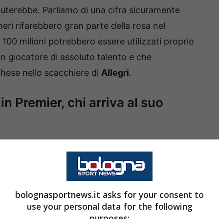
iuterebbe. Parliamo di una cifra sicuramente
eri rifarebbero gran parte della rosa nel
 100 milioni potrebbero essere utilizzati proprio
n giocatore di assoluto talento e che
ghese nello scacchiere di
Allegri
.
n Premier, chi arriva al suo
re in particolare per quanto riguarda il
del portoghese non stanno passando inosservate
pronto a mettere sul piatto una cifra
la sessione estiva.
bolognasportnews.it asks for your consent to
use your personal data for the following
purposes: