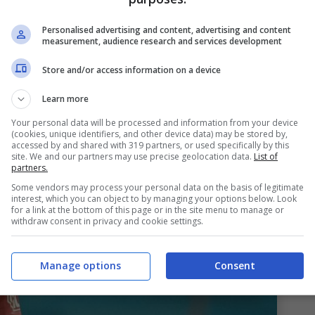
gerebbe il
Milan
a lavorare sul sostituto e c’è un
ossonera in chiave
calciomercato
estivo. Stiamo
Personalised advertising and content, advertising and content
measurement, audience research and services development
 classe 2005 belga ha confermato la sua volontà
Store and/or access information on a device
tagione e il giocatore rappresenta una soluzione
rossonero soprattutto con l’addio di Leao.
Learn more
Your personal data will be processed and information from your device
(cookies, unique identifiers, and other device data) may be stored by,
accessed by and shared with 319 partners, or used specifically by this
site. We and our partners may use precise geolocation data.
List of
partners.
Some vendors may process your personal data on the basis of legitimate
interest, which you can object to by managing your options below. Look
for a link at the bottom of this page or in the site menu to manage or
withdraw consent in privacy and cookie settings.
Manage options
Consent