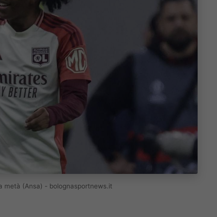
r la metà (Ansa) - bolognasportnews.it