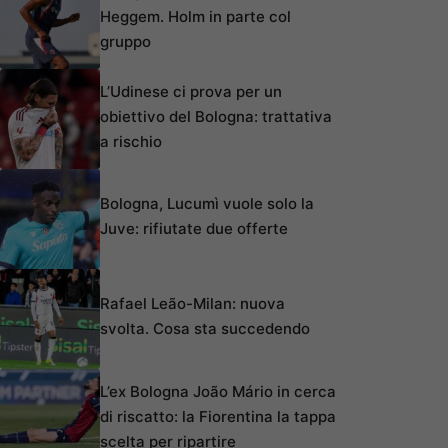
Heggem. Holm in parte col
gruppo
L’Udinese ci prova per un
obiettivo del Bologna: trattativa
a rischio
Bologna, Lucumì vuole solo la
Juve: rifiutate due offerte
Rafael Leão-Milan: nuova
svolta. Cosa sta succedendo
L’ex Bologna João Mário in cerca
di riscatto: la Fiorentina la tappa
scelta per ripartire