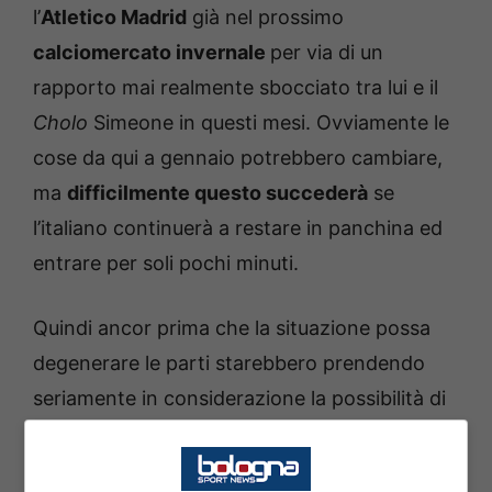
l’
Atletico Madrid
già nel prossimo
calciomercato invernale
per via di un
rapporto mai realmente sbocciato tra lui e il
Cholo
Simeone in questi mesi. Ovviamente le
cose da qui a gennaio potrebbero cambiare,
ma
difficilmente questo succederà
se
l’italiano continuerà a restare in panchina ed
entrare per soli pochi minuti.
Quindi ancor prima che la situazione possa
degenerare le parti starebbero prendendo
seriamente in considerazione la possibilità di
separarsi a gennaio, anche perché
gli
estimatori di Raspadori, soprattutto in Italia,