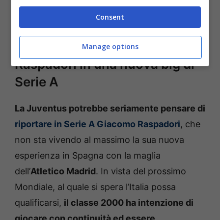
binomio anche a
Torino
, con
la
Vecchia
Consent
Signora
disposta a offrire in scambio
all’Atletico Madrid Lois Openda.
Manage options
Raspadori in una nuova big di
Serie A
La Juventus potrebbe seriamente pensare di
riportare in Serie A Giacomo Raspadori
, che
non sta vivendo al massimo la sua nuova
esperienza in Spagna con la maglia
dell’
Atletico Madrid
. In vista del prossimo
Mondiale, al quale si spera l’Italia possa
qualificarsi,
il classe 2000 ha intenzione di
giocare con continuità ed essere