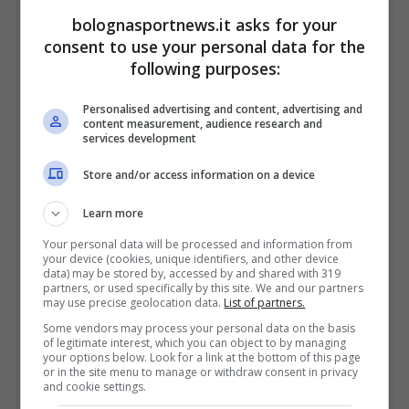
non mancherebbero
di certo.
Ed è proprio in
bolognasportnews.it asks for your
Serie A che l’ex Napoli potrebbe tornare a
consent to use your personal data for the
following purposes:
giocare
, visto che una grande del
campionato italiano starebbe studiando la
Personalised advertising and content, advertising and
content measurement, audience research and
soluzione giusta per regalare al suo (nuovo)
services development
allenatore il classe 2000.
Store and/or access information on a device
Stando alle ultime notizie, infatti, qualora ce
Learn more
ne fosse l’opportunità
la Juventus proverà a
Your personal data will be processed and information from
your device (cookies, unique identifiers, and other device
regalare a gennaio Giacomo Raspadori a
data) may be stored by, accessed by and shared with 319
partners, or used specifically by this site. We and our partners
Luciano Spalletti
, prossimo a sedersi sulla
may use precise geolocation data.
List of partners.
panchina bianconera. I due hanno già
Some vendors may process your personal data on the basis
of legitimate interest, which you can object to by managing
lavorato tanto (e bene) insieme a
Napoli
, e
your options below. Look for a link at the bottom of this page
or in the site menu to manage or withdraw consent in privacy
chissà che non possa riproporsi questo
and cookie settings.